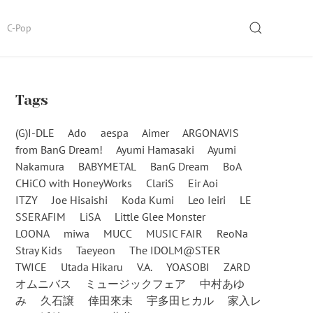
SEARCH
C-Pop
Tags
(G)I-DLE
Ado
aespa
Aimer
ARGONAVIS
from BanG Dream!
Ayumi Hamasaki
Ayumi
Nakamura
BABYMETAL
BanG Dream
BoA
CHiCO with HoneyWorks
ClariS
Eir Aoi
ITZY
Joe Hisaishi
Koda Kumi
Leo Ieiri
LE
SSERAFIM
LiSA
Little Glee Monster
LOONA
miwa
MUCC
MUSIC FAIR
ReoNa
Stray Kids
Taeyeon
The IDOLM@STER
TWICE
Utada Hikaru
V.A.
YOASOBI
ZARD
オムニバス
ミュージックフェア
中村あゆ
み
久石譲
倖田來未
宇多田ヒカル
家入レ