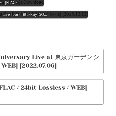
st [FLAC /…
 Live Tour~ [Blu-Ray ISO…
 Anniversary Live at 東京ガーデンシ
 WEB] [2022.07.06]
LAC / 24bit Lossless / WEB]