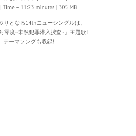
z | Time – 11:23 minutes | 305 MB
りとなる14thニューシングルは、
対零度~未然犯罪潜入捜査~」主題歌!
」テーマソングも収録!