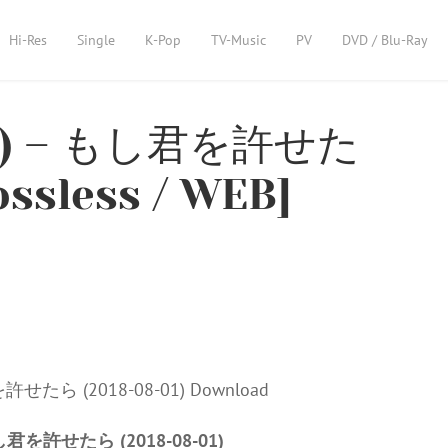
Hi-Res
Single
K-Pop
TV-Music
PV
DVD / Blu-Ray
ri) – もし君を許せた
ossless / WEB]
 もし君を許せたら (2018-08-01)