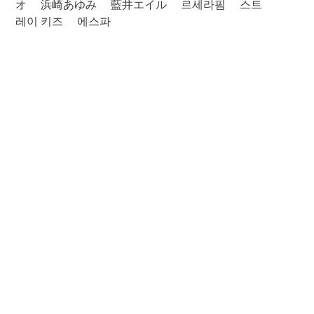
オ
浜崎あゆみ
藍井エイル
르세라핌
스트
레이 키즈
에스파