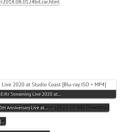
i2018.08.0124bit.rar.html
IEIRI Streaming Live 2020 at…
th Anniversary Live at…
B]…