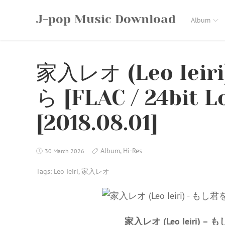
Skip
J-pop Music Download
to
Album
content
家入レオ (Leo Iei
ら [FLAC / 24bit L
[2018.08.01]
Album
,
Hi-Res
30 March 2026
Tags:
Leo Ieiri
,
家入レオ
家入レオ (Leo Ieiri) –