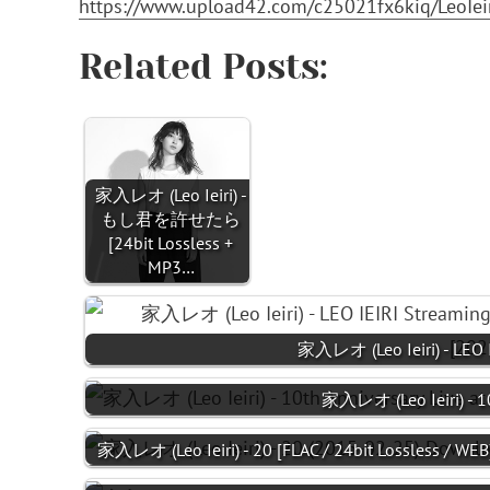
https://www.upload42.com/c25021fx6kiq/LeoIeir
Related Posts:
家入レオ (Leo Ieiri) -
もし君を許せたら
[24bit Lossless +
MP3…
家入レオ (Leo Ieiri) - LEO 
家入レオ (Leo Ieiri) - 10
家入レオ (Leo Ieiri) - 20 [FLAC / 24bit Lossless / WE