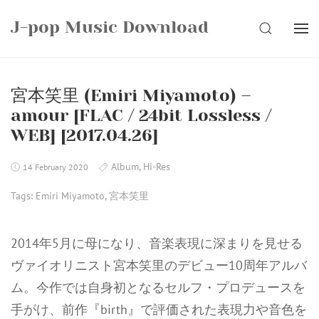
Skip
J-pop Music Download
to
SEARCH
content
宮本笑里 (Emiri Miyamoto) –
amour [FLAC / 24bit Lossless /
WEB] [2017.04.26]
Album
,
Hi-Res
14 February 2020
Tags:
Emiri Miyamoto
,
宮本笑里
2014年5月に母になり、音楽表現に深まりを見せる
ヴァイオリニスト宮本笑里のデビュー10周年アルバ
ム。今作では自身初となるセルフ・プロデュースを
手がけ、前作『birth』で評価された表現力や音色を