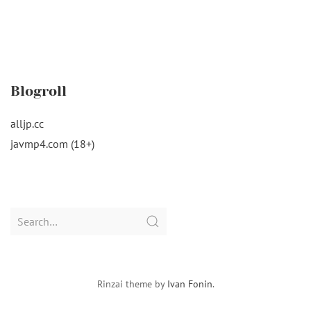
Blogroll
alljp.cc
javmp4.com (18+)
Search
for:
Rinzai theme by
Ivan Fonin
.