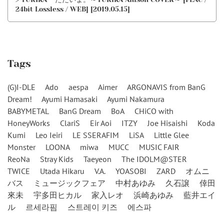
24bit Lossless / WEB] [2019.05.15]
Tags
(G)I-DLE
Ado
aespa
Aimer
ARGONAVIS from BanG
Dream!
Ayumi Hamasaki
Ayumi Nakamura
BABYMETAL
BanG Dream
BoA
CHiCO with
HoneyWorks
ClariS
Eir Aoi
ITZY
Joe Hisaishi
Koda
Kumi
Leo Ieiri
LE SSERAFIM
LiSA
Little Glee
Monster
LOONA
miwa
MUCC
MUSIC FAIR
ReoNa
Stray Kids
Taeyeon
The IDOLM@STER
TWICE
Utada Hikaru
V.A.
YOASOBI
ZARD
オムニ
バス
ミュージックフェア
中村あゆみ
久石譲
倖田
來未
宇多田ヒカル
家入レオ
浜崎あゆみ
藍井エイ
ル
르세라핌
스트레이 키즈
에스파