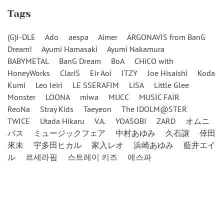
Tags
(G)I-DLE
Ado
aespa
Aimer
ARGONAVIS from BanG
Dream!
Ayumi Hamasaki
Ayumi Nakamura
BABYMETAL
BanG Dream
BoA
CHiCO with
HoneyWorks
ClariS
Eir Aoi
ITZY
Joe Hisaishi
Koda
Kumi
Leo Ieiri
LE SSERAFIM
LiSA
Little Glee
Monster
LOONA
miwa
MUCC
MUSIC FAIR
ReoNa
Stray Kids
Taeyeon
The IDOLM@STER
TWICE
Utada Hikaru
V.A.
YOASOBI
ZARD
オムニ
バス
ミュージックフェア
中村あゆみ
久石譲
倖田
來未
宇多田ヒカル
家入レオ
浜崎あゆみ
藍井エイ
ル
르세라핌
스트레이 키즈
에스파