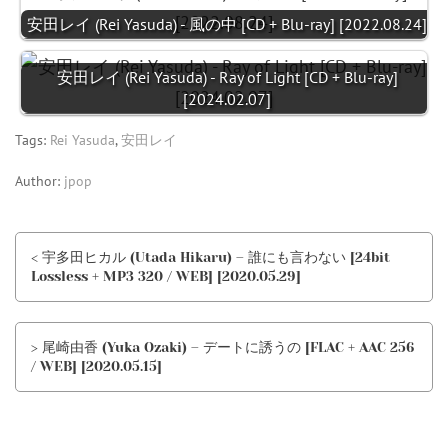
安田レイ (Rei Yasuda) - 風の中 [CD + Blu-ray] [2022.08.24]
安田レイ (Rei Yasuda) - Ray of Light [CD + Blu-ray]
[2024.02.07]
Tags:
Rei Yasuda
,
安田レイ
Author:
jpop
< 宇多田ヒカル (Utada Hikaru) – 誰にも言わない [24bit
Lossless + MP3 320 / WEB] [2020.05.29]
> 尾崎由香 (Yuka Ozaki) – デートに誘うの [FLAC + AAC 256
/ WEB] [2020.05.15]