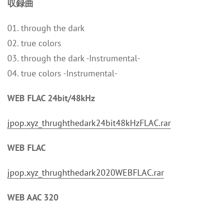
収録曲
01. through the dark
02. true colors
03. through the dark -Instrumental-
04. true colors -Instrumental-
WEB FLAC 24bit/48kHz
jpop.xyz_thrughthedark24bit48kHzFLAC.rar
WEB FLAC
jpop.xyz_thrughthedark2020WEBFLAC.rar
WEB AAC 320