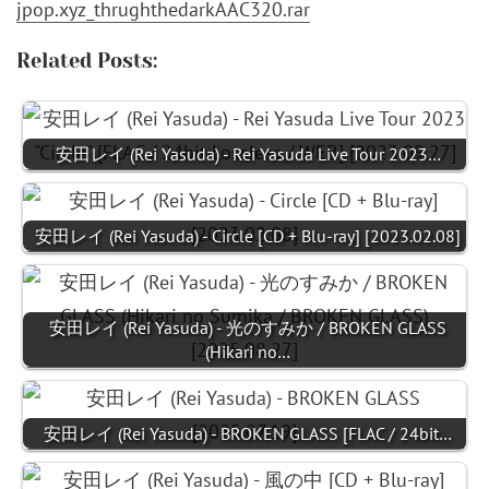
jpop.xyz_thrughthedarkAAC320.rar
Related Posts:
安田レイ (Rei Yasuda) - Rei Yasuda Live Tour 2023…
安田レイ (Rei Yasuda) - Circle [CD + Blu-ray] [2023.02.08]
安田レイ (Rei Yasuda) - 光のすみか / BROKEN GLASS
(Hikari no…
安田レイ (Rei Yasuda) - BROKEN GLASS [FLAC / 24bit…