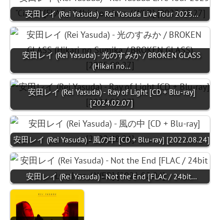
安田レイ (Rei Yasuda) - Rei Yasuda Live Tour 2023…
安田レイ (Rei Yasuda) - 光のすみか / BROKEN GLASS
(Hikari no…
安田レイ (Rei Yasuda) - Ray of Light [CD + Blu-ray]
[2024.02.07]
安田レイ (Rei Yasuda) - 風の中 [CD + Blu-ray] [2022.08.24]
安田レイ (Rei Yasuda) - Not the End [FLAC / 24bit…