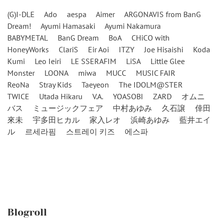
(G)I-DLE
Ado
aespa
Aimer
ARGONAVIS from BanG
Dream!
Ayumi Hamasaki
Ayumi Nakamura
BABYMETAL
BanG Dream
BoA
CHiCO with
HoneyWorks
ClariS
Eir Aoi
ITZY
Joe Hisaishi
Koda
Kumi
Leo Ieiri
LE SSERAFIM
LiSA
Little Glee
Monster
LOONA
miwa
MUCC
MUSIC FAIR
ReoNa
Stray Kids
Taeyeon
The IDOLM@STER
TWICE
Utada Hikaru
V.A.
YOASOBI
ZARD
オムニ
バス
ミュージックフェア
中村あゆみ
久石譲
倖田
來未
宇多田ヒカル
家入レオ
浜崎あゆみ
藍井エイ
ル
르세라핌
스트레이 키즈
에스파
Blogroll