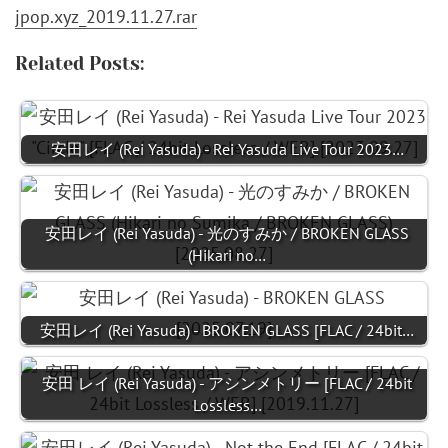
jpop.xyz_2019.11.27.rar
Related Posts:
安田レイ (Rei Yasuda) - Rei Yasuda Live Tour 2023…
安田レイ (Rei Yasuda) - 光のすみか / BROKEN GLASS
(Hikari no…
安田レイ (Rei Yasuda) - BROKEN GLASS [FLAC / 24bit…
安田 レイ (Rei Yasuda) - アシンメトリー [FLAC / 24bit
Lossless…