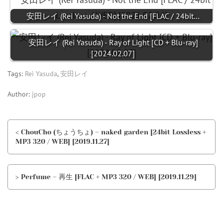
安田レイ (Rei Yasuda) - Not the End [FLAC / 24bit…
安田レイ (Rei Yasuda) - Ray of Light [CD + Blu-ray]
[2024.02.07]
Tags:
Rei Yasuda
,
安田レイ
Author:
jpop
< ChouCho (ちょうちょ) – naked garden [24bit Lossless +
MP3 320 / WEB] [2019.11.27]
> Perfume – 再生 [FLAC + MP3 320 / WEB] [2019.11.29]