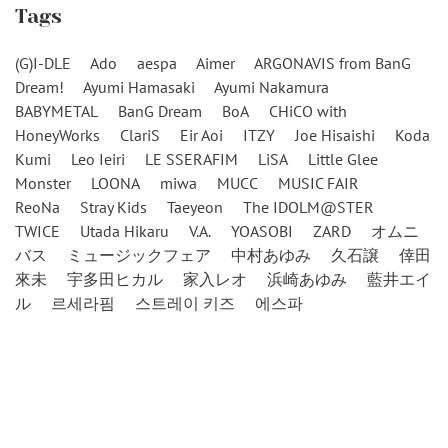
Tags
(G)I-DLE
Ado
aespa
Aimer
ARGONAVIS from BanG
Dream!
Ayumi Hamasaki
Ayumi Nakamura
BABYMETAL
BanG Dream
BoA
CHiCO with
HoneyWorks
ClariS
Eir Aoi
ITZY
Joe Hisaishi
Koda
Kumi
Leo Ieiri
LE SSERAFIM
LiSA
Little Glee
Monster
LOONA
miwa
MUCC
MUSIC FAIR
ReoNa
Stray Kids
Taeyeon
The IDOLM@STER
TWICE
Utada Hikaru
V.A.
YOASOBI
ZARD
オムニ
バス
ミュージックフェア
中村あゆみ
久石譲
倖田
來未
宇多田ヒカル
家入レオ
浜崎あゆみ
藍井エイ
ル
르세라핌
스트레이 키즈
에스파