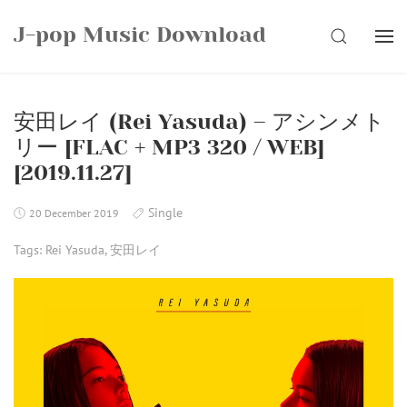
Skip
J-pop Music Download
to
SEARCH
content
安田レイ (Rei Yasuda) – アシンメト
リー [FLAC + MP3 320 / WEB]
[2019.11.27]
Single
20 December 2019
Tags:
Rei Yasuda
,
安田レイ