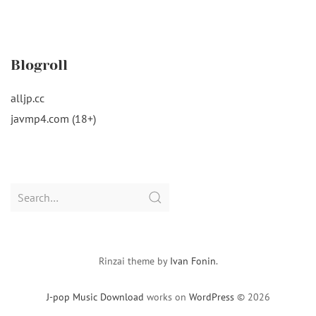
Blogroll
alljp.cc
javmp4.com (18+)
Search
for:
Rinzai theme by
Ivan Fonin
.
J-pop Music Download
works on
WordPress
© 2026