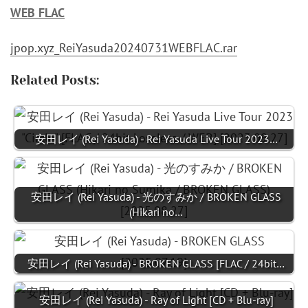
WEB FLAC
jpop.xyz_ReiYasuda20240731WEBFLAC.rar
Related Posts:
安田レイ (Rei Yasuda) - Rei Yasuda Live Tour 2023…
安田レイ (Rei Yasuda) - 光のすみか / BROKEN GLASS
(Hikari no…
安田レイ (Rei Yasuda) - BROKEN GLASS [FLAC / 24bit…
安田レイ (Rei Yasuda) - Ray of Light [CD + Blu-ray]