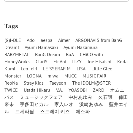
Tags
(G)I-DLE
Ado
aespa
Aimer
ARGONAVIS from BanG
Dream!
Ayumi Hamasaki
Ayumi Nakamura
BABYMETAL
BanG Dream
BoA
CHiCO with
HoneyWorks
ClariS
Eir Aoi
ITZY
Joe Hisaishi
Koda
Kumi
Leo Ieiri
LE SSERAFIM
LiSA
Little Glee
Monster
LOONA
miwa
MUCC
MUSIC FAIR
ReoNa
Stray Kids
Taeyeon
The IDOLM@STER
TWICE
Utada Hikaru
V.A.
YOASOBI
ZARD
オムニ
バス
ミュージックフェア
中村あゆみ
久石譲
倖田
來未
宇多田ヒカル
家入レオ
浜崎あゆみ
藍井エイ
ル
르세라핌
스트레이 키즈
에스파