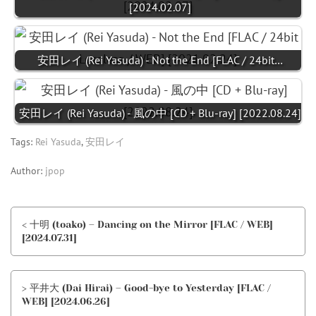
[2024.02.07]
安田レイ (Rei Yasuda) - Not the End [FLAC / 24bit…
安田レイ (Rei Yasuda) - 風の中 [CD + Blu-ray] [2022.08.24]
Tags:
Rei Yasuda
,
安田レイ
Author:
jpop
< 十明 (toako) – Dancing on the Mirror [FLAC / WEB]
[2024.07.31]
> 平井大 (Dai Hirai) – Good-bye to Yesterday [FLAC /
WEB] [2024.06.26]