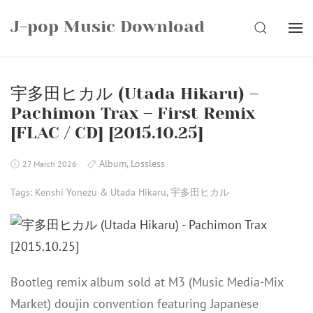
Skip
J-pop Music Download
to
SEARCH
content
宇多田ヒカル (Utada Hikaru) –
Pachimon Trax – First Remix
[FLAC / CD] [2015.10.25]
Album
,
Lossless
27 March 2026
Tags:
Kenshi Yonezu & Utada Hikaru
,
宇多田ヒカル
Bootleg remix album sold at M3 (Music Media-Mix
Market) doujin convention featuring Japanese