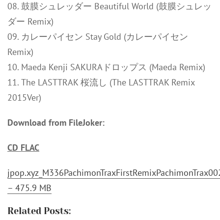
08. 鼓膜シュレッダー Beautiful World (鼓膜シュレッ
ダー Remix)
09. カレーパイセン Stay Gold (カレーパイセン
Remix)
10. Maeda Kenji SAKURAドロップス (Maeda Remix)
11. The LASTTRAK 桜流し (The LASTTRAK Remix
2015Ver)
Download from FileJoker:
CD FLAC
jpop.xyz_M336PachimonTraxFirstRemixPachimonTrax00
– 475.9 MB
Related Posts: