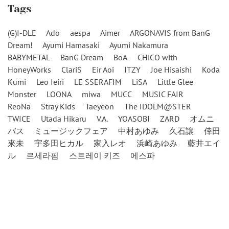
Tags
(G)I-DLE
Ado
aespa
Aimer
ARGONAVIS from BanG
Dream!
Ayumi Hamasaki
Ayumi Nakamura
BABYMETAL
BanG Dream
BoA
CHiCO with
HoneyWorks
ClariS
Eir Aoi
ITZY
Joe Hisaishi
Koda
Kumi
Leo Ieiri
LE SSERAFIM
LiSA
Little Glee
Monster
LOONA
miwa
MUCC
MUSIC FAIR
ReoNa
Stray Kids
Taeyeon
The IDOLM@STER
TWICE
Utada Hikaru
V.A.
YOASOBI
ZARD
オムニ
バス
ミュージックフェア
中村あゆみ
久石譲
倖田
來未
宇多田ヒカル
家入レオ
浜崎あゆみ
藍井エイ
ル
르세라핌
스트레이 키즈
에스파