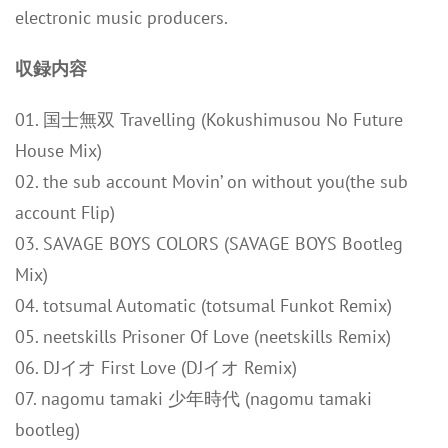
electronic music producers.
収録内容
01. 国士無双 Travelling (Kokushimusou No Future
House Mix)
02. the sub account Movin’ on without you(the sub
account Flip)
03. SAVAGE BOYS COLORS (SAVAGE BOYS Bootleg
Mix)
04. totsumal Automatic (totsumal Funkot Remix)
05. neetskills Prisoner Of Love (neetskills Remix)
06. DJイオ First Love (DJイオ Remix)
07. nagomu tamaki 少年時代 (nagomu tamaki
bootleg)