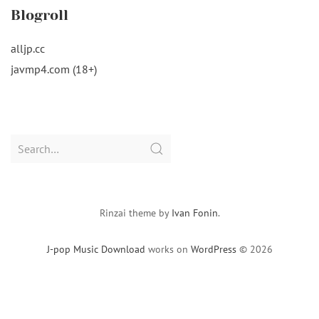
Blogroll
alljp.cc
javmp4.com (18+)
Search
for:
Rinzai theme by
Ivan Fonin
.
J-pop Music Download
works on
WordPress
© 2026