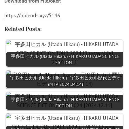
Download from FileJoker:
https://hideurls.xyz/5146
Related Posts:
宇多田ヒカル (Utada Hikaru) - HIKARU UTADA SCIENCE
FICTION…
宇多田ヒカル (Utada Hikaru) - 宇多田ヒカル歴代ビデオ
(MTV 2024.04.14)
宇多田ヒカル (Utada Hikaru) - HIKARU UTADA SCIENCE
FICTION…