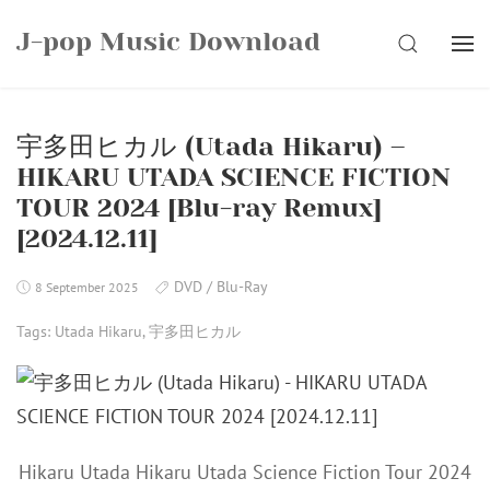
Skip
J-pop Music Download
to
SEARCH
content
宇多田ヒカル (Utada Hikaru) –
HIKARU UTADA SCIENCE FICTION
TOUR 2024 [Blu-ray Remux]
[2024.12.11]
DVD / Blu-Ray
8 September 2025
Tags:
Utada Hikaru
,
宇多田ヒカル
Hikaru Utada Hikaru Utada Science Fiction Tour 2024