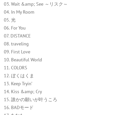
03. Wait &amp; See ～リスク～
04. In My Room
05. 光
06. For You
07. DISTANCE
08. traveling
09. First Love
10. Beautiful World
11. COLORS
12. ぼくはくま
13. Keep Tryin’
14. Kiss &amp; Cry
15. 誰かの願いが叶うころ
16. BADモード