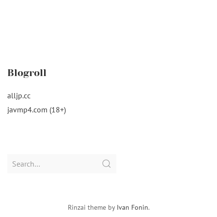
Blogroll
alljp.cc
javmp4.com (18+)
Search
for:
Rinzai theme by
Ivan Fonin
.