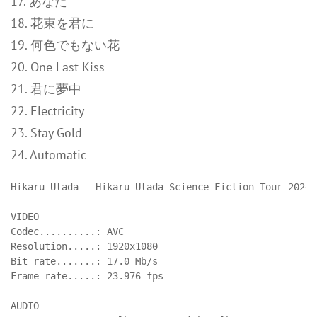
17. あなた
18. 花束を君に
19. 何色でもない花
20. One Last Kiss
21. 君に夢中
22. Electricity
23. Stay Gold
24. Automatic
Hikaru Utada - Hikaru Utada Science Fiction Tour 2024 
VIDEO

Codec..........: AVC

Resolution.....: 1920x1080

Bit rate.......: 17.0 Mb/s

Frame rate.....: 23.976 fps

AUDIO
