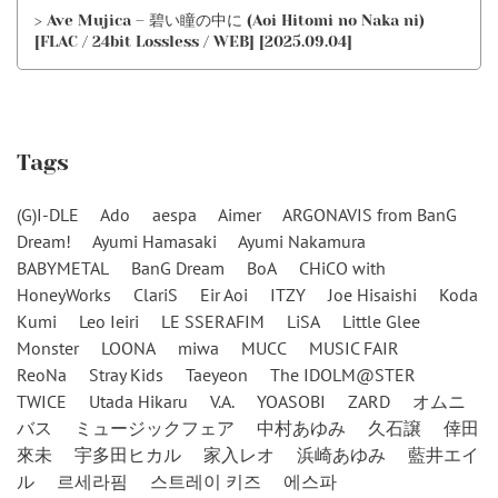
> Ave Mujica – 碧い瞳の中に (Aoi Hitomi no Naka ni)
[FLAC / 24bit Lossless / WEB] [2025.09.04]
Tags
(G)I-DLE
Ado
aespa
Aimer
ARGONAVIS from BanG
Dream!
Ayumi Hamasaki
Ayumi Nakamura
BABYMETAL
BanG Dream
BoA
CHiCO with
HoneyWorks
ClariS
Eir Aoi
ITZY
Joe Hisaishi
Koda
Kumi
Leo Ieiri
LE SSERAFIM
LiSA
Little Glee
Monster
LOONA
miwa
MUCC
MUSIC FAIR
ReoNa
Stray Kids
Taeyeon
The IDOLM@STER
TWICE
Utada Hikaru
V.A.
YOASOBI
ZARD
オムニ
バス
ミュージックフェア
中村あゆみ
久石譲
倖田
來未
宇多田ヒカル
家入レオ
浜崎あゆみ
藍井エイ
ル
르세라핌
스트레이 키즈
에스파