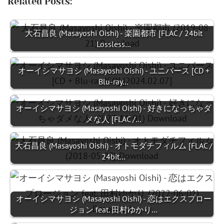
Related Posts:
大石昌良 (Masayoshi Oishi) - 楽園都市 [FLAC / 24bit
Lossless…
オーイシマサヨシ (Masayoshi Oishi) - ユニバース [CD +
Blu-ray…
オーイシマサヨシ (Masayoshi Oishi) - 好きになっちゃダ
メな人 [FLAC /…
大石昌良 (Masayoshi Oishi) - オトモダチフィルム [FLAC /
24bit…
オーイシマサヨシ (Masayoshi Oishi) - 恋はエクスプロー
ジョン feat. 田村ゆかり…