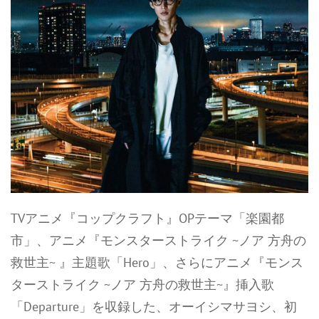
TVアニメ『コップクラフト』OPテーマ「楽園都
市」、アニメ『モンスターストライク ~ノア 方舟の
救世主~ 』主題歌「Hero」、さらにアニメ『モンス
ターストライク ~ノア 方舟の救世主~』挿入歌
「Departure」を収録した、オーイシマサヨシ、初