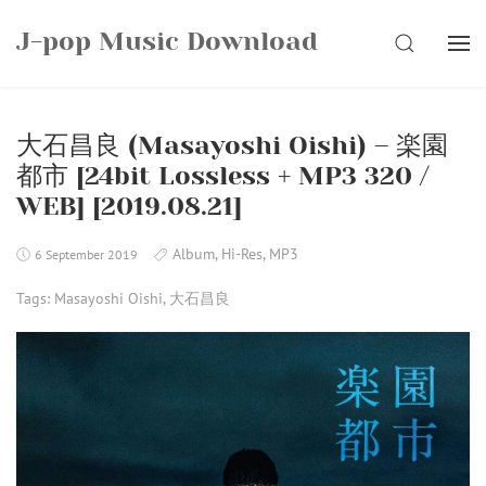
Skip
J-pop Music Download
to
SEARCH
content
大石昌良 (Masayoshi Oishi) – 楽園
都市 [24bit Lossless + MP3 320 /
WEB] [2019.08.21]
Album
,
Hi-Res
,
MP3
6 September 2019
Tags:
Masayoshi Oishi
,
大石昌良