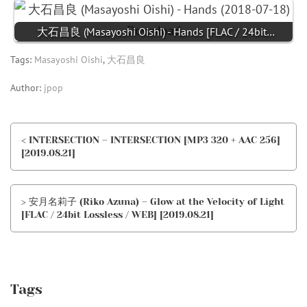
大石昌良 (Masayoshi Oishi) - Hands [FLAC / 24bit…
Tags:
Masayoshi Oishi
,
大石昌良
Author:
jpop
< INTERSECTION – INTERSECTION [MP3 320 + AAC 256]
[2019.08.21]
> 安月名莉子 (Riko Azuna) – Glow at the Velocity of Light
[FLAC / 24bit Lossless / WEB] [2019.08.21]
Tags