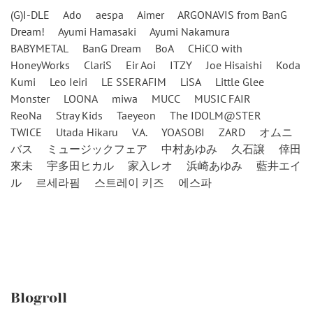
(G)I-DLE
Ado
aespa
Aimer
ARGONAVIS from BanG
Dream!
Ayumi Hamasaki
Ayumi Nakamura
BABYMETAL
BanG Dream
BoA
CHiCO with
HoneyWorks
ClariS
Eir Aoi
ITZY
Joe Hisaishi
Koda
Kumi
Leo Ieiri
LE SSERAFIM
LiSA
Little Glee
Monster
LOONA
miwa
MUCC
MUSIC FAIR
ReoNa
Stray Kids
Taeyeon
The IDOLM@STER
TWICE
Utada Hikaru
V.A.
YOASOBI
ZARD
オムニ
バス
ミュージックフェア
中村あゆみ
久石譲
倖田
來未
宇多田ヒカル
家入レオ
浜崎あゆみ
藍井エイ
ル
르세라핌
스트레이 키즈
에스파
Blogroll