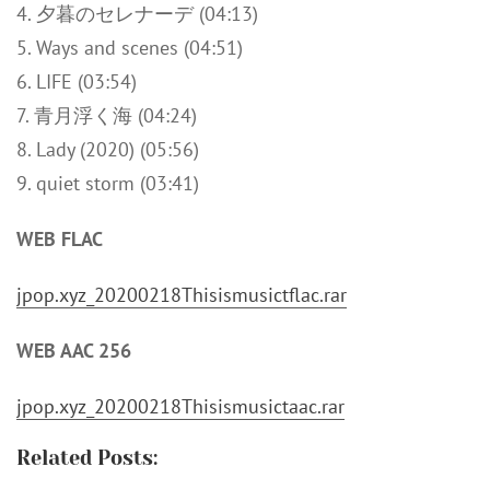
4. 夕暮のセレナーデ (04:13)
5. Ways and scenes (04:51)
6. LIFE (03:54)
7. 青月浮く海 (04:24)
8. Lady (2020) (05:56)
9. quiet storm (03:41)
WEB FLAC
jpop.xyz_20200218Thisismusictflac.rar
WEB AAC 256
jpop.xyz_20200218Thisismusictaac.rar
Related Posts: