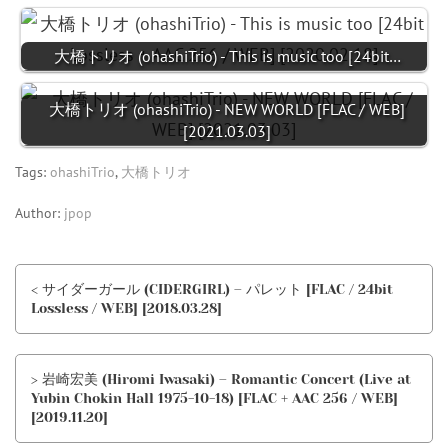
大橋トリオ (ohashiTrio) - This is music too [24bit…
大橋トリオ (ohashiTrio) - NEW WORLD [FLAC / WEB]
[2021.03.03]
Tags:
ohashiTrio
,
大橋トリオ
Author:
jpop
< サイダーガール (CIDERGIRL) – パレット [FLAC / 24bit
Lossless / WEB] [2018.03.28]
> 岩崎宏美 (Hiromi Iwasaki) – Romantic Concert (Live at
Yubin Chokin Hall 1975-10-18) [FLAC + AAC 256 / WEB]
[2019.11.20]