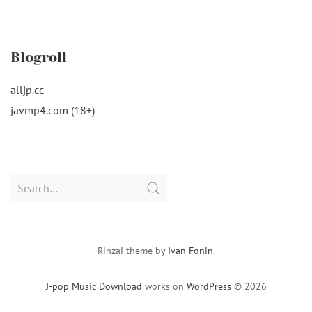
Blogroll
alljp.cc
javmp4.com (18+)
Search
for:
Rinzai theme by
Ivan Fonin
.
J-pop Music Download
works on
WordPress
© 2026