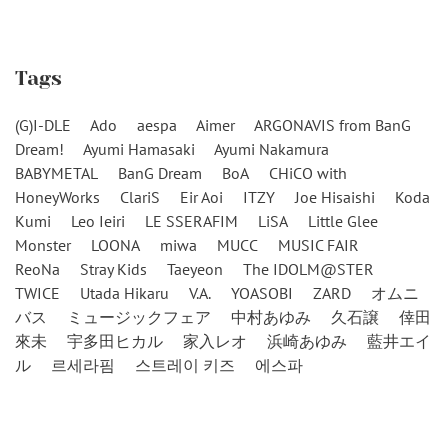
Tags
(G)I-DLE
Ado
aespa
Aimer
ARGONAVIS from BanG
Dream!
Ayumi Hamasaki
Ayumi Nakamura
BABYMETAL
BanG Dream
BoA
CHiCO with
HoneyWorks
ClariS
Eir Aoi
ITZY
Joe Hisaishi
Koda
Kumi
Leo Ieiri
LE SSERAFIM
LiSA
Little Glee
Monster
LOONA
miwa
MUCC
MUSIC FAIR
ReoNa
Stray Kids
Taeyeon
The IDOLM@STER
TWICE
Utada Hikaru
V.A.
YOASOBI
ZARD
オムニ
バス
ミュージックフェア
中村あゆみ
久石譲
倖田
來未
宇多田ヒカル
家入レオ
浜崎あゆみ
藍井エイ
ル
르세라핌
스트레이 키즈
에스파