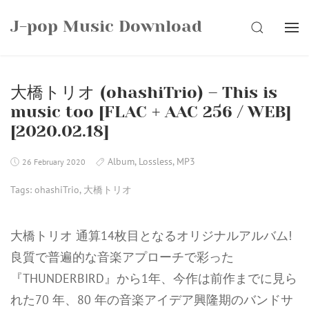
Skip
J-pop Music Download
to
SEARCH
content
大橋トリオ (ohashiTrio) – This is
music too [FLAC + AAC 256 / WEB]
[2020.02.18]
Album
,
Lossless
,
MP3
26 February 2020
Tags:
ohashiTrio
,
大橋トリオ
大橋トリオ 通算14枚目となるオリジナルアルバム!
良質で普遍的な音楽アプローチで彩った
『THUNDERBIRD』から1年、今作は前作までに見ら
れた70 年、80 年の音楽アイデア興隆期のバンドサ