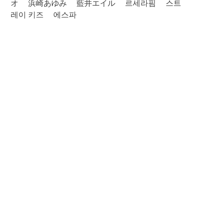
オ
浜崎あゆみ
藍井エイル
르세라핌
스트
레이 키즈
에스파