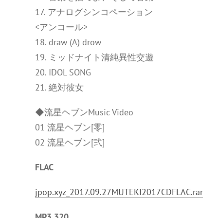
17. アナログシンコペーション
<アンコール>
18. draw (A) drow
19. ミッドナイト清純異性交遊
20. IDOL SONG
21. 絶対彼女
◆流星ヘブンMusic Video
01 流星ヘブン[零]
02 流星ヘブン[弐]
FLAC
jpop.xyz_2017.09.27MUTEKI2017CDFLAC.rar
MP3 320