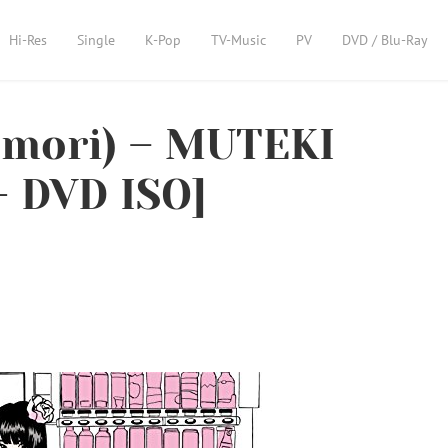
Hi-Res
Single
K-Pop
TV-Music
PV
DVD / Blu-Ray
mori) – MUTEKI
+ DVD ISO]