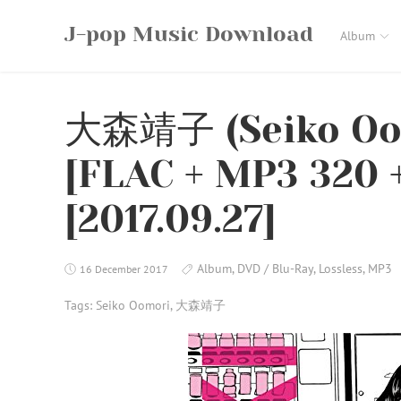
Skip
J-pop Music Download
to
Album
content
大森靖子 (Seiko Oo
[FLAC + MP3 320 
[2017.09.27]
Album
,
DVD / Blu-Ray
,
Lossless
,
MP3
16 December 2017
Tags:
Seiko Oomori
,
大森靖子