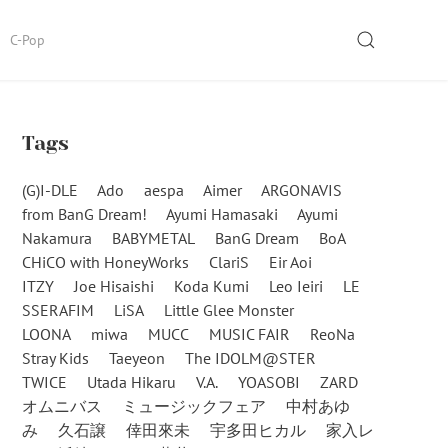
SEARCH
C-Pop
Tags
(G)I-DLE
Ado
aespa
Aimer
ARGONAVIS
from BanG Dream!
Ayumi Hamasaki
Ayumi
Nakamura
BABYMETAL
BanG Dream
BoA
CHiCO with HoneyWorks
ClariS
Eir Aoi
ITZY
Joe Hisaishi
Koda Kumi
Leo Ieiri
LE
SSERAFIM
LiSA
Little Glee Monster
LOONA
miwa
MUCC
MUSIC FAIR
ReoNa
Stray Kids
Taeyeon
The IDOLM@STER
TWICE
Utada Hikaru
V.A.
YOASOBI
ZARD
オムニバス
ミュージックフェア
中村あゆ
み
久石譲
倖田來未
宇多田ヒカル
家入レ