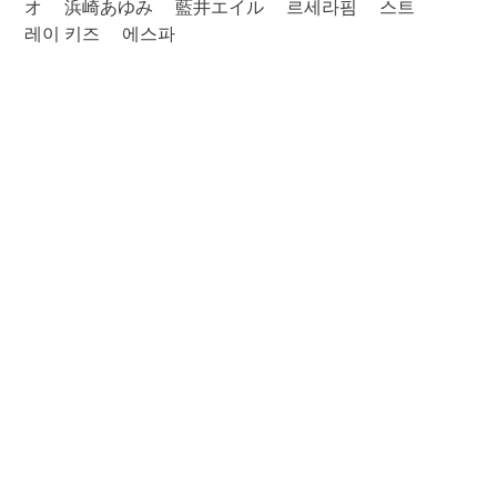
オ
浜崎あゆみ
藍井エイル
르세라핌
스트
레이 키즈
에스파