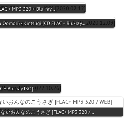
C + MP3 320 + Blu-ray…
mori) - Kintsugi [CD FLAC + Blu-ray…
+ Blu-ray ISO]…
ないおんなのこうさぎ [FLAC+ MP3 320 /…