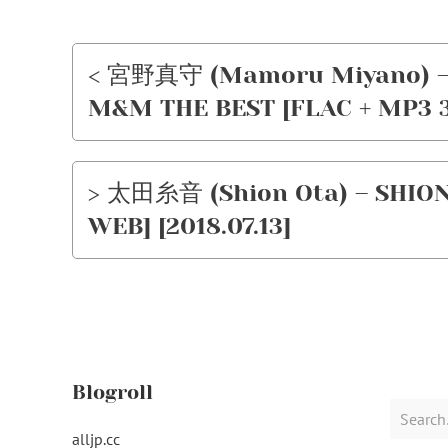
< 宮野真守 (Mamoru Miyano) –
M&M THE BEST [FLAC + MP3 32
> 太田糸音 (Shion Ota) – SHION O
WEB] [2018.07.13]
Blogroll
Search
for:
alljp.cc