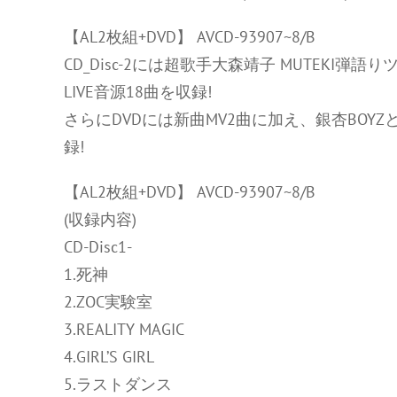
【AL2枚組+DVD】 AVCD-93907~8/B
CD_Disc-2には超歌手大森靖子 MUTEKI弾語り
LIVE音源18曲を収録!
さらにDVDには新曲MV2曲に加え、銀杏BO
録!
【AL2枚組+DVD】 AVCD-93907~8/B
(収録内容)
CD-Disc1-
1.死神
2.ZOC実験室
3.REALITY MAGIC
4.GIRL’S GIRL
5.ラストダンス