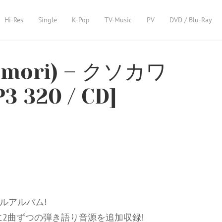
Hi-Res
Single
K-Pop
TV-Music
PV
DVD / Blu-Ray
omori) – クソカワ
3 320 / CD]
ナルアルバム!
更に2曲ずつの弾き語り音源を追加収録!