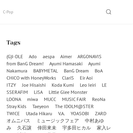
SEARCH
C-Pop
Tags
(G)I-DLE
Ado
aespa
Aimer
ARGONAVIS
from BanG Dream!
Ayumi Hamasaki
Ayumi
Nakamura
BABYMETAL
BanG Dream
BoA
CHiCO with HoneyWorks
ClariS
Eir Aoi
ITZY
Joe Hisaishi
Koda Kumi
Leo Ieiri
LE
SSERAFIM
LiSA
Little Glee Monster
LOONA
miwa
MUCC
MUSIC FAIR
ReoNa
Stray Kids
Taeyeon
The IDOLM@STER
TWICE
Utada Hikaru
V.A.
YOASOBI
ZARD
オムニバス
ミュージックフェア
中村あゆ
み
久石譲
倖田來未
宇多田ヒカル
家入レ