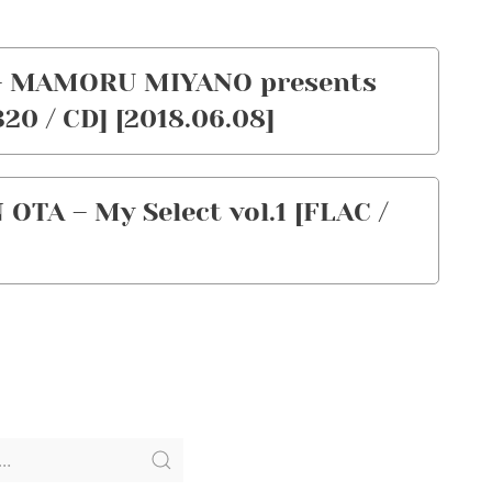
 MAMORU MIYANO presents
0 / CD] [2018.06.08]
TA – My Select vol.1 [FLAC /