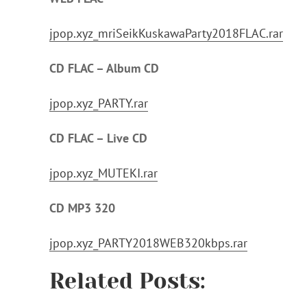
jpop.xyz_mriSeikKuskawaParty2018FLAC.rar
CD FLAC – Album CD
jpop.xyz_PARTY.rar
CD FLAC – Live CD
jpop.xyz_MUTEKI.rar
CD MP3 320
jpop.xyz_PARTY2018WEB320kbps.rar
Related Posts: