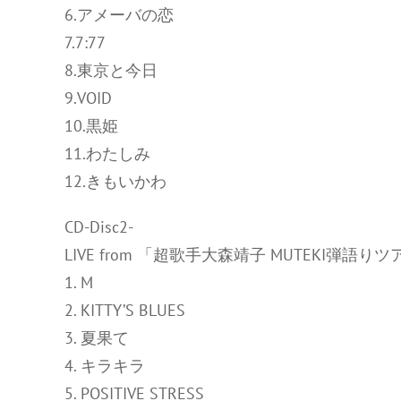
6.アメーバの恋
7.7:77
8.東京と今日
9.VOID
10.黒姫
11.わたしみ
12.きもいかわ
CD-Disc2-
LIVE from 「超歌手大森靖子 MUTEKI弾語
1. M
2. KITTY’S BLUES
3. 夏果て
4. キラキラ
5. POSITIVE STRESS