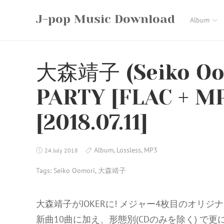
Skip
J-pop Music Download
to
Album
content
大森靖子 (Seiko O
PARTY [FLAC + MP
[2018.07.11]
Album
,
Lossless
,
MP3
24 July 2018
Tags:
Seiko Oomori
,
大森靖子
大森靖子がJOKERに! メジャー4枚目のオリジ
新曲10曲に加え、形態別(CDのみを除く) で