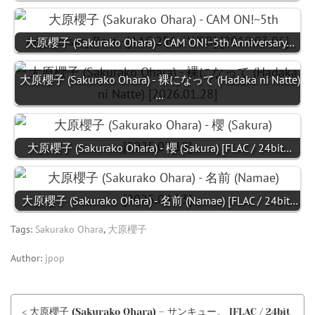
大原櫻子 (Sakurako Ohara) - CAM ON!~5th Anniversary…
大原櫻子 (Sakurako Ohara) - 裸になって (Hadaka ni Natte)
…
大原櫻子 (Sakurako Ohara) - 櫻 (Sakura) [FLAC / 24bit…
大原櫻子 (Sakurako Ohara) - 名前 (Namae) [FLAC / 24bit…
Tags:
Sakurako Ohara
,
大原櫻子
Author:
jpop
< 大原櫻子 (Sakurako Ohara) – サンキュー。 [FLAC / 24bit