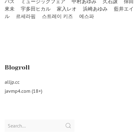
バス
ミュージックフェア
中村あゆみ
久石譲
倖田
來未
宇多田ヒカル
家入レオ
浜崎あゆみ
藍井エイ
ル
르세라핌
스트레이 키즈
에스파
Blogroll
alljp.cc
javmp4.com (18+)
Search
for: