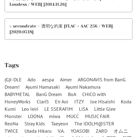
Lossless / WEB] [2014.11.26]
> secondrate – 透明な約束 [FLAC + AAC 256 / WEB]
[2020.07.18]
Tags
(G)I-DLE
Ado
aespa
Aimer
ARGONAVIS from BanG
Dream!
Ayumi Hamasaki
Ayumi Nakamura
BABYMETAL
BanG Dream
BoA
CHiCO with
HoneyWorks
ClariS
Eir Aoi
ITZY
Joe Hisaishi
Koda
Kumi
Leo Ieiri
LE SSERAFIM
LiSA
Little Glee
Monster
LOONA
miwa
MUCC
MUSIC FAIR
ReoNa
Stray Kids
Taeyeon
The IDOLM@STER
TWICE
Utada Hikaru
V.A.
YOASOBI
ZARD
オムニ