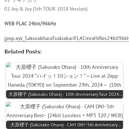
02 Joy & Joy (5th TOUR 2018 Version)
WEB FLAC 24bit/96kHz
jpop.xyz_SakurakharaTsukiakariFLACmraHiRes24bit96kH
Related Posts:
大原櫻子 (Sakurako Ohara) - 10th Anniversary Tour 2024…
大原櫻子 (Sakurako Ohara) - CAM ON!~5th Anniversary…