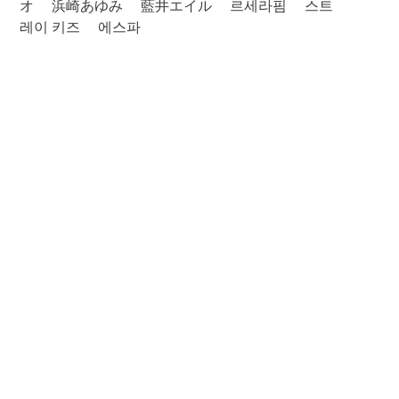
オ
浜崎あゆみ
藍井エイル
르세라핌
스트
레이 키즈
에스파