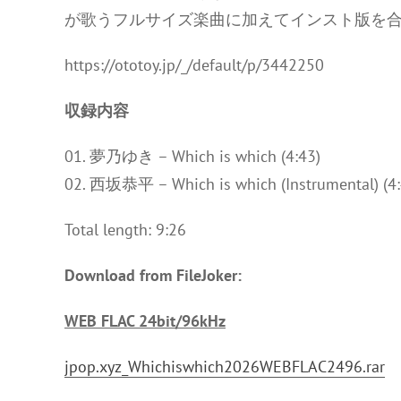
が歌うフルサイズ楽曲に加えてインスト版を
https://ototoy.jp/_/default/p/3442250
収録内容
01. 夢乃ゆき – Which is which (4:43)
02. 西坂恭平 – Which is which (Instrumental) (4:
Total length: 9:26
Download from FileJoker:
WEB FLAC 24bit/96kHz
jpop.xyz_Whichiswhich2026WEBFLAC2496.rar