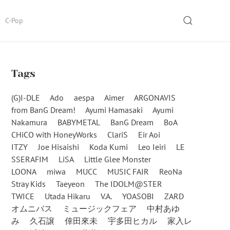
SEARCH
C-Pop
Tags
(G)I-DLE
Ado
aespa
Aimer
ARGONAVIS
from BanG Dream!
Ayumi Hamasaki
Ayumi
Nakamura
BABYMETAL
BanG Dream
BoA
CHiCO with HoneyWorks
ClariS
Eir Aoi
ITZY
Joe Hisaishi
Koda Kumi
Leo Ieiri
LE
SSERAFIM
LiSA
Little Glee Monster
LOONA
miwa
MUCC
MUSIC FAIR
ReoNa
Stray Kids
Taeyeon
The IDOLM@STER
TWICE
Utada Hikaru
V.A.
YOASOBI
ZARD
オムニバス
ミュージックフェア
中村あゆ
み
久石譲
倖田來未
宇多田ヒカル
家入レ