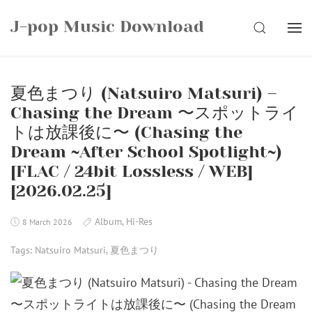
Skip
J-pop Music Download
to
SEARCH
content
夏色まつり (Natsuiro Matsuri) –
Chasing the Dream 〜スポットライ
トは放課後に〜 (Chasing the
Dream ~After School Spotlight~)
[FLAC / 24bit Lossless / WEB]
[2026.02.25]
Album
,
Hi-Res
8 March 2026
Tags:
Natsuiro Matsuri
,
夏色まつり