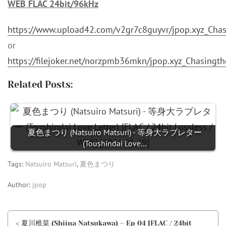
WEB FLAC 24bit/96kHz
https://www.upload42.com/v2gr7c8guyvr/jpop.xyz_Ch
or
https://filejoker.net/norzpmb36mkn/jpop.xyz_Chasin
Related Posts:
夏色まつり (Natsuiro Matsuri) - 等身大ラブレター
(Toushindai Love…
Tags:
Natsuiro Matsuri
,
夏色まつり
Author:
jpop
< 夏川椎菜 (Shiina Natsukawa) – Ep 04 [FLAC / 24bit