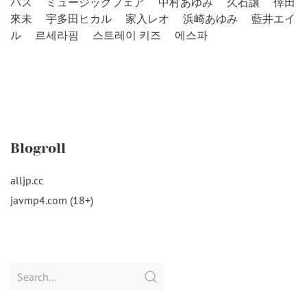
バス
ミュージックフェア
中村あゆみ
久石譲
倖田
來未
宇多田ヒカル
家入レオ
浜崎あゆみ
藍井エイ
ル
르세라핌
스트레이 키즈
에스파
Blogroll
alljp.cc
javmp4.com (18+)
Search
for: