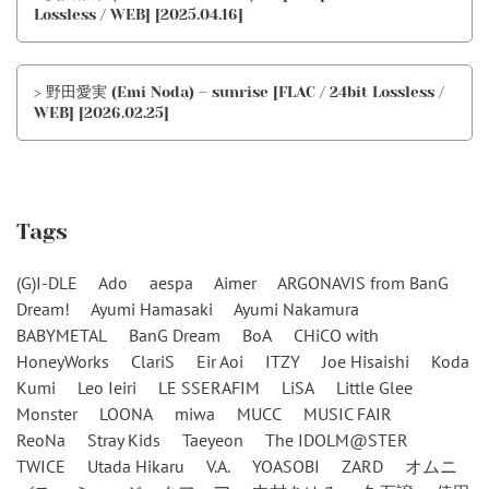
Lossless / WEB] [2025.04.16]
> 野田愛実 (Emi Noda) – sunrise [FLAC / 24bit Lossless /
WEB] [2026.02.25]
Tags
(G)I-DLE
Ado
aespa
Aimer
ARGONAVIS from BanG
Dream!
Ayumi Hamasaki
Ayumi Nakamura
BABYMETAL
BanG Dream
BoA
CHiCO with
HoneyWorks
ClariS
Eir Aoi
ITZY
Joe Hisaishi
Koda
Kumi
Leo Ieiri
LE SSERAFIM
LiSA
Little Glee
Monster
LOONA
miwa
MUCC
MUSIC FAIR
ReoNa
Stray Kids
Taeyeon
The IDOLM@STER
TWICE
Utada Hikaru
V.A.
YOASOBI
ZARD
オムニ