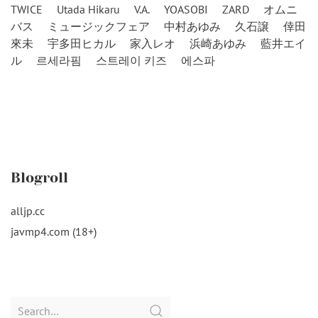
TWICE
Utada Hikaru
V.A.
YOASOBI
ZARD
オムニ
バス
ミュージックフェア
中村あゆみ
久石譲
倖田
來未
宇多田ヒカル
家入レオ
浜崎あゆみ
藍井エイ
ル
르세라핌
스트레이 키즈
에스파
Blogroll
alljp.cc
javmp4.com (18+)
Search