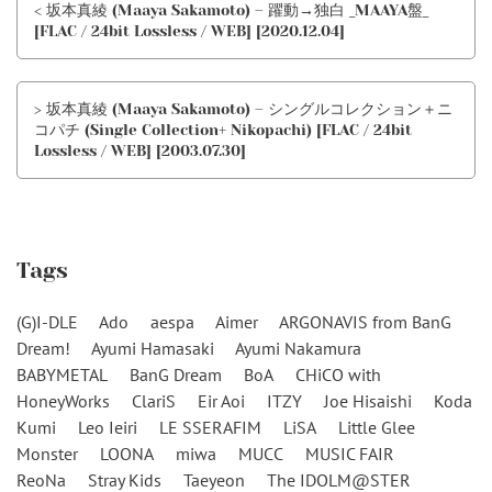
< 坂本真綾 (Maaya Sakamoto) – 躍動→独白 _MAAYA盤_
[FLAC / 24bit Lossless / WEB] [2020.12.04]
> 坂本真綾 (Maaya Sakamoto) – シングルコレクション＋ニ
コパチ (Single Collection+ Nikopachi) [FLAC / 24bit
Lossless / WEB] [2003.07.30]
Tags
(G)I-DLE
Ado
aespa
Aimer
ARGONAVIS from BanG
Dream!
Ayumi Hamasaki
Ayumi Nakamura
BABYMETAL
BanG Dream
BoA
CHiCO with
HoneyWorks
ClariS
Eir Aoi
ITZY
Joe Hisaishi
Koda
Kumi
Leo Ieiri
LE SSERAFIM
LiSA
Little Glee
Monster
LOONA
miwa
MUCC
MUSIC FAIR
ReoNa
Stray Kids
Taeyeon
The IDOLM@STER