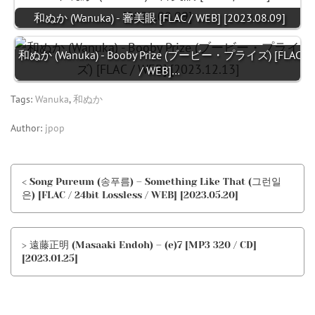
和ぬか (Wanuka) - 審美眼 [FLAC / WEB] [2023.08.09]
和ぬか (Wanuka) - Booby Prize (ブービー・プライズ) [FLAC
/ WEB]…
Tags:
Wanuka
,
和ぬか
Author:
jpop
< Song Pureum (송푸름) – Something Like That (그런일
은) [FLAC / 24bit Lossless / WEB] [2023.05.20]
> 遠藤正明 (Masaaki Endoh) – (e)7 [MP3 320 / CD]
[2023.01.25]