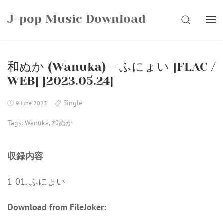
Skip
J-pop Music Download
to
SEARCH
content
和ぬか (Wanuka) – ふにょい [FLAC /
WEB] [2023.05.24]
Single
9 June 2023
Tags:
Wanuka
,
和ぬか
収録内容
1-01. ふにょい
Download from FileJoker: