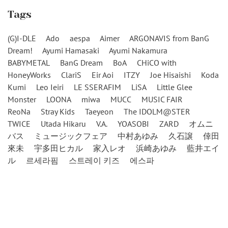
Tags
(G)I-DLE
Ado
aespa
Aimer
ARGONAVIS from BanG
Dream!
Ayumi Hamasaki
Ayumi Nakamura
BABYMETAL
BanG Dream
BoA
CHiCO with
HoneyWorks
ClariS
Eir Aoi
ITZY
Joe Hisaishi
Koda
Kumi
Leo Ieiri
LE SSERAFIM
LiSA
Little Glee
Monster
LOONA
miwa
MUCC
MUSIC FAIR
ReoNa
Stray Kids
Taeyeon
The IDOLM@STER
TWICE
Utada Hikaru
V.A.
YOASOBI
ZARD
オムニ
バス
ミュージックフェア
中村あゆみ
久石譲
倖田
來未
宇多田ヒカル
家入レオ
浜崎あゆみ
藍井エイ
ル
르세라핌
스트레이 키즈
에스파