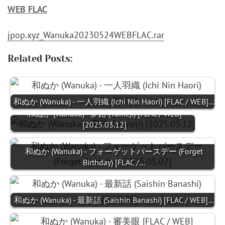
WEB FLAC
jpop.xyz_Wanuka20230524WEBFLAC.rar
Related Posts:
和ぬか (Wanuka) - 一人羽織 (Ichi Nin Haori) [FLAC / WEB]…
和ぬか (Wanuka) - 夢路 (Yumeji) [FLAC / WEB]
[2025.03.12]
和ぬか (Wanuka) - フォーゲットバースデー (Forget
Birthday) [FLAC /…
和ぬか (Wanuka) - 最新話 (Saishin Banashi) [FLAC / WEB]…