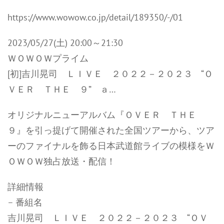
https://www.wowow.co.jp/detail/189350/-/01
2023/05/27(土) 20:00～21:30
ＷＯＷＯＷプライム
[初]吉川晃司 ＬＩＶＥ ２０２２－２０２３ “Ｏ
ＶＥＲ ＴＨＥ ９” ａ…
オリジナルニューアルバム『ＯＶＥＲ ＴＨＥ
９』を引っ提げて開催された全国ツアーから、ツア
ーのファイナルを飾る日本武道館ライブの模様をＷ
ＯＷＯＷ独占放送・配信！
詳細情報
– 番組名
吉川晃司 ＬＩＶＥ ２０２２－２０２３ “ＯＶ