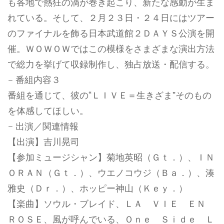
も各地で熱狂の渦が巻き起こり、新たな感動が生ま
れている。そして、２月２３日・２４日にはツアー
のファイナルを飾る日本武道館２ＤＡＹＳ公演を開
催。ＷＯＷＯＷではこの模様をさまざまな演出方法
で総力を挙げて収録制作し、独占放送・配信する。
– 番組内容３
番組を通じて、彼の“ＬＩＶＥ＝生きざま”そのもの
を体感してほしい。
– 出演／関連情報
【出演】吉川晃司
【参加ミュージシャン】菊地英昭（Ｇｔ．）、ＩＮ
ＯＲＡＮ（Ｇｔ．）、ウエノコウジ（Ｂａ．）、湊
雅史（Ｄｒ．）、ホッピー神山（Ｋｅｙ．）
【楽曲】ソウル・ブレイド、ＬＡ ＶＩＥ ＥＮ
ＲＯＳＥ、風が呼んでいる、Ｏｎｅ Ｓｉｄｅ Ｌ