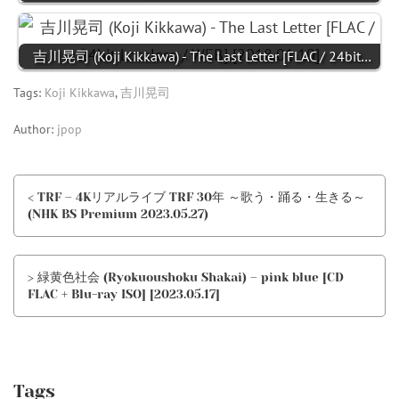
吉川晃司 (Koji Kikkawa) - The Last Letter [FLAC / 24bit…
Tags:
Koji Kikkawa
,
吉川晃司
Author:
jpop
< TRF – 4Kリアルライブ TRF 30年 ～歌う・踊る・生きる～
(NHK BS Premium 2023.05.27)
> 緑黄色社会 (Ryokuoushoku Shakai) – pink blue [CD
FLAC + Blu-ray ISO] [2023.05.17]
Tags