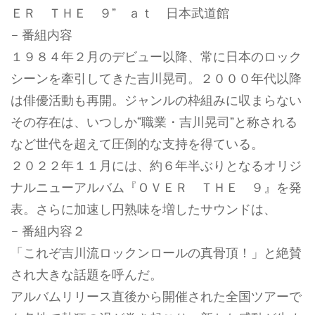
ＥＲ ＴＨＥ ９” ａｔ 日本武道館
– 番組内容
１９８４年２月のデビュー以降、常に日本のロック
シーンを牽引してきた吉川晃司。２０００年代以降
は俳優活動も再開。ジャンルの枠組みに収まらない
その存在は、いつしか“職業・吉川晃司”と称される
など世代を超えて圧倒的な支持を得ている。
２０２２年１１月には、約６年半ぶりとなるオリジ
ナルニューアルバム『ＯＶＥＲ ＴＨＥ ９』を発
表。さらに加速し円熟味を増したサウンドは、
– 番組内容２
「これぞ吉川流ロックンロールの真骨頂！」と絶賛
され大きな話題を呼んだ。
アルバムリリース直後から開催された全国ツアーで