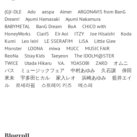
(G)I-DLE
Ado
aespa
Aimer
ARGONAVIS from BanG
Dream!
Ayumi Hamasaki
Ayumi Nakamura
BABYMETAL
BanG Dream
BoA
CHiCO with
HoneyWorks
ClariS
Eir Aoi
ITZY
Joe Hisaishi
Koda
Kumi
Leo Ieiri
LE SSERAFIM
LiSA
Little Glee
Monster
LOONA
miwa
MUCC
MUSIC FAIR
ReoNa
Stray Kids
Taeyeon
The IDOLM@STER
TWICE
Utada Hikaru
V.A.
YOASOBI
ZARD
オムニ
バス
ミュージックフェア
中村あゆみ
久石譲
倖田
來未
宇多田ヒカル
家入レオ
浜崎あゆみ
藍井エイ
ル
르세라핌
스트레이 키즈
에스파
Blogroll