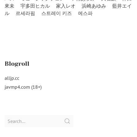
來未
宇多田ヒカル
家入レオ
浜崎あゆみ
藍井エイ
ル
르세라핌
스트레이 키즈
에스파
Blogroll
alljp.cc
javmp4.com (18+)
Search
for: