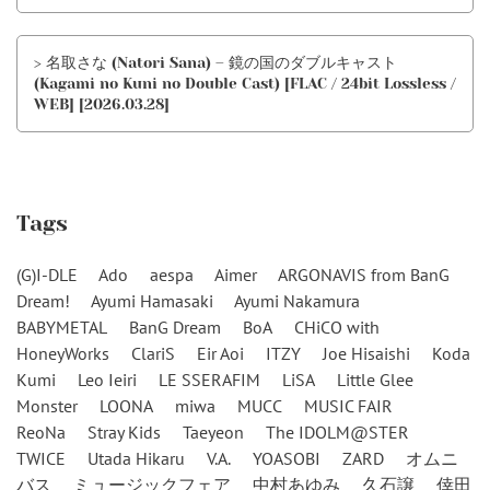
> 名取さな (Natori Sana) – 鏡の国のダブルキャスト
(Kagami no Kuni no Double Cast) [FLAC / 24bit Lossless /
WEB] [2026.03.28]
Tags
(G)I-DLE
Ado
aespa
Aimer
ARGONAVIS from BanG
Dream!
Ayumi Hamasaki
Ayumi Nakamura
BABYMETAL
BanG Dream
BoA
CHiCO with
HoneyWorks
ClariS
Eir Aoi
ITZY
Joe Hisaishi
Koda
Kumi
Leo Ieiri
LE SSERAFIM
LiSA
Little Glee
Monster
LOONA
miwa
MUCC
MUSIC FAIR
ReoNa
Stray Kids
Taeyeon
The IDOLM@STER
TWICE
Utada Hikaru
V.A.
YOASOBI
ZARD
オムニ
バス
ミュージックフェア
中村あゆみ
久石譲
倖田