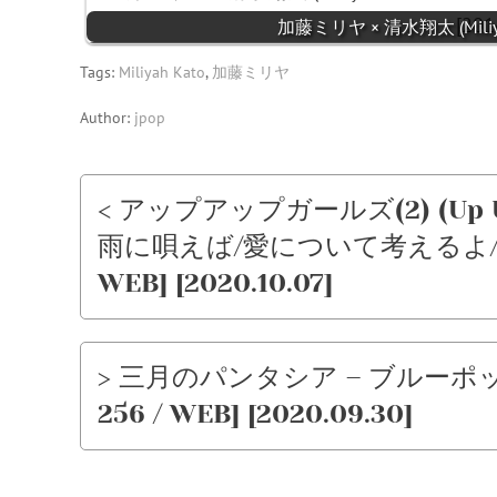
加藤ミリヤ × 清水翔太 (Miliyah K
Tags:
Miliyah Kato
,
加藤ミリヤ
Author:
jpop
< アップアップガールズ(2) (Up Up
雨に唄えば/愛について考えるよ/エンド
WEB] [2020.10.07]
> 三月のパンタシア – ブルーポップ
256 / WEB] [2020.09.30]