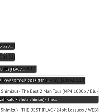
P3 320…
WEB]
IFE) [FLAC /…
E LOVERS TOUR 2013 [MP4…
ato x Shota Shimizu) - The…