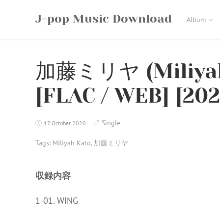
Skip
J-pop Music Download
to
Album
content
加藤ミリヤ (Miliyah
[FLAC / WEB] [202
Single
17 October 2020
Tags:
Miliyah Kato
,
加藤ミリヤ
収録内容
1-01. WING