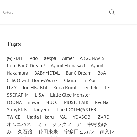
SEARCH
C-Pop
Tags
(G)I-DLE
Ado
aespa
Aimer
ARGONAVIS
from BanG Dream!
Ayumi Hamasaki
Ayumi
Nakamura
BABYMETAL
BanG Dream
BoA
CHiCO with HoneyWorks
ClariS
Eir Aoi
ITZY
Joe Hisaishi
Koda Kumi
Leo Ieiri
LE
SSERAFIM
LiSA
Little Glee Monster
LOONA
miwa
MUCC
MUSIC FAIR
ReoNa
Stray Kids
Taeyeon
The IDOLM@STER
TWICE
Utada Hikaru
V.A.
YOASOBI
ZARD
オムニバス
ミュージックフェア
中村あゆ
み
久石譲
倖田來未
宇多田ヒカル
家入レ