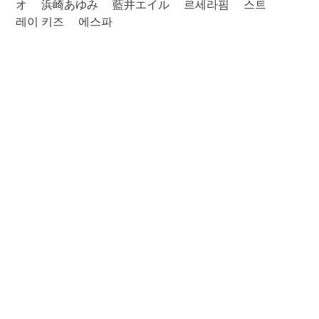
オ
浜崎あゆみ
藍井エイル
르세라핌
스트
레이 키즈
에스파