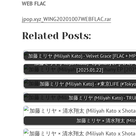
WEB FLAC
jpop.xyz_WING20201007WEBFLAC.rar
Related Posts:
加藤ミリヤ (Miliyah Kato) - Velvet Grace [FLAC + M
加藤ミリヤ (Miliyah Kato) - Epiphany EP [FLAC / 
[2025.01.22]
加藤ミリヤ (Miliyah Kato) - #東京LIFE (#TokyoL
加藤ミリヤ (Miliyah Kato) - TRU
加藤ミリヤ × 清水翔太 (Miliyah K