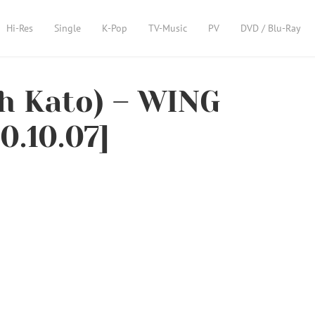
Hi-Res
Single
K-Pop
TV-Music
PV
DVD / Blu-Ray
 Kato) – WING
0.10.07]