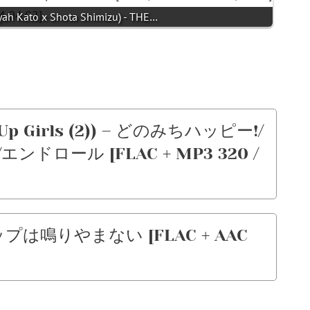
ato x Shota Shimizu) - THE…
 Girls (2)) – どのみちハッピー!/
ロール [FLAC + MP3 320 /
は鳴りやまない [FLAC + AAC