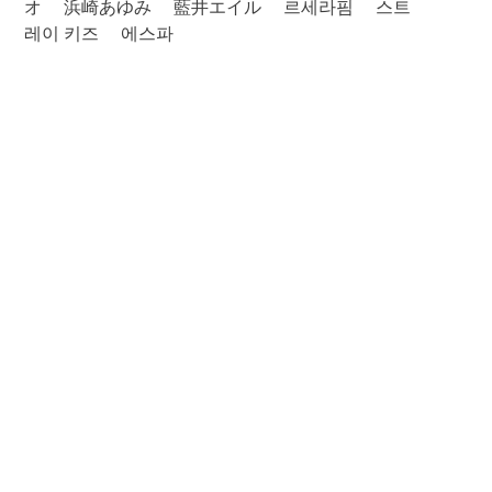
オ
浜崎あゆみ
藍井エイル
르세라핌
스트
레이 키즈
에스파