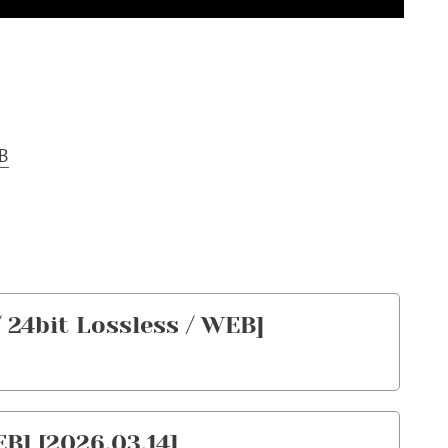
MB
 24bit Lossless / WEB]
B] [2026.03.14]