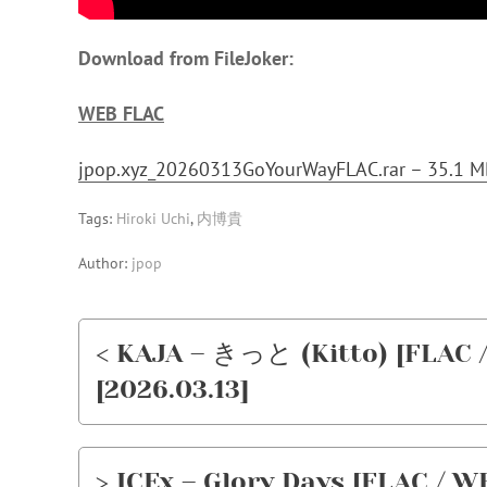
Download from FileJoker:
WEB FLAC
jpop.xyz_20260313GoYourWayFLAC.rar – 35.1 
Tags:
Hiroki Uchi
,
内博貴
Author:
jpop
< KAJA – きっと (Kitto) [FLAC /
[2026.03.13]
> ICEx – Glory Days [FLAC / WE