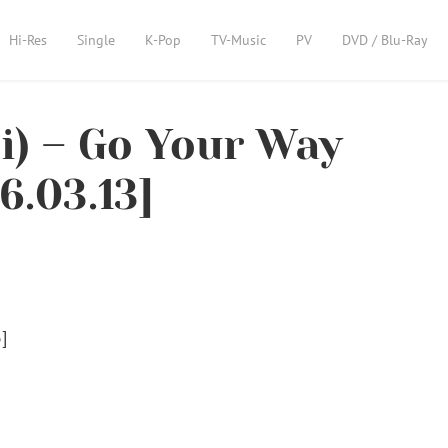
Hi-Res
Single
K-Pop
TV-Music
PV
DVD / Blu-Ray
) – Go Your Way
6.03.13]