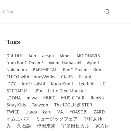
SEARCH
C-Pop
Tags
(G)I-DLE
Ado
aespa
Aimer
ARGONAVIS
from BanG Dream!
Ayumi Hamasaki
Ayumi
Nakamura
BABYMETAL
BanG Dream
BoA
CHiCO with HoneyWorks
ClariS
Eir Aoi
ITZY
Joe Hisaishi
Koda Kumi
Leo Ieiri
LE
SSERAFIM
LiSA
Little Glee Monster
LOONA
miwa
MUCC
MUSIC FAIR
ReoNa
Stray Kids
Taeyeon
The IDOLM@STER
TWICE
Utada Hikaru
V.A.
YOASOBI
ZARD
オムニバス
ミュージックフェア
中村あゆ
み
久石譲
倖田來未
宇多田ヒカル
家入レ