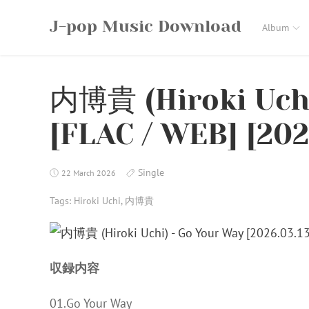
Skip
J-pop Music Download
to
Album
content
内博貴 (Hiroki Uchi
[FLAC / WEB] [202
Single
22 March 2026
Tags:
Hiroki Uchi
,
内博貴
収録内容
01.Go Your Way