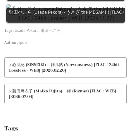
兎田ぺこら (Usada Pekora) - うさぎ the MEGAMI!! [FLAC /
…
Tags:
Usada Pekora
,
兎田ぺこら
Author:
jpop
< 心世紀 (SINSEIKI) – 雑几帖 (Nervousness) [FLAC / 24bit
Lossless / WEB] [2026.02.20]
> 藤田麻衣子 (Maiko Fujita) – 絆 (Kizuna) [FLAC / WEB]
[2026.02.04]
Tags