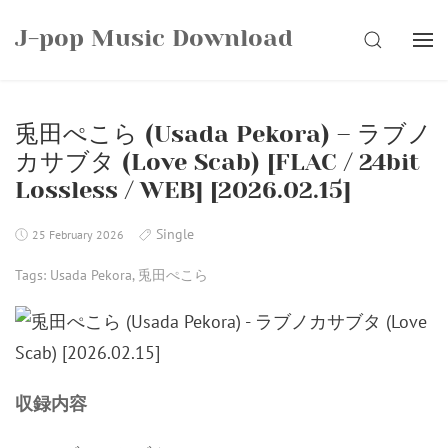
Skip
J-pop Music Download
to
SEARCH
content
兎田ぺこら (Usada Pekora) – ラブノ
カサブタ (Love Scab) [FLAC / 24bit
Lossless / WEB] [2026.02.15]
Single
25 February 2026
Tags:
Usada Pekora
,
兎田ぺこら
収録内容