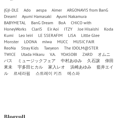
(G)I-DLE
Ado
aespa
Aimer
ARGONAVIS from BanG
Dream!
Ayumi Hamasaki
Ayumi Nakamura
BABYMETAL
BanG Dream
BoA
CHiCO with
HoneyWorks
ClariS
Eir Aoi
ITZY
Joe Hisaishi
Koda
Kumi
Leo Ieiri
LE SSERAFIM
LiSA
Little Glee
Monster
LOONA
miwa
MUCC
MUSIC FAIR
ReoNa
Stray Kids
Taeyeon
The IDOLM@STER
TWICE
Utada Hikaru
V.A.
YOASOBI
ZARD
オムニ
バス
ミュージックフェア
中村あゆみ
久石譲
倖田
來未
宇多田ヒカル
家入レオ
浜崎あゆみ
藍井エイ
ル
르세라핌
스트레이 키즈
에스파
Blogroll