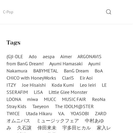
SEARCH
C-Pop
Tags
(G)I-DLE
Ado
aespa
Aimer
ARGONAVIS
from BanG Dream!
Ayumi Hamasaki
Ayumi
Nakamura
BABYMETAL
BanG Dream
BoA
CHiCO with HoneyWorks
ClariS
Eir Aoi
ITZY
Joe Hisaishi
Koda Kumi
Leo Ieiri
LE
SSERAFIM
LiSA
Little Glee Monster
LOONA
miwa
MUCC
MUSIC FAIR
ReoNa
Stray Kids
Taeyeon
The IDOLM@STER
TWICE
Utada Hikaru
V.A.
YOASOBI
ZARD
オムニバス
ミュージックフェア
中村あゆ
み
久石譲
倖田來未
宇多田ヒカル
家入レ