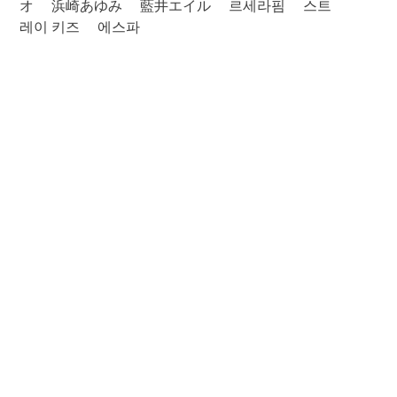
オ
浜崎あゆみ
藍井エイル
르세라핌
스트
레이 키즈
에스파