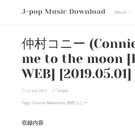
Skip
J-pop Music Download
to
Album
content
仲村コニー (Connie 
me to the moon [
WEB] [2019.05.01]
Single
11 July 2019
Tags:
Connie Nakamura
,
仲村コニー
収録内容