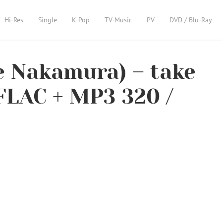
Hi-Res
Single
K-Pop
TV-Music
PV
DVD / Blu-Ray
Nakamura) – take
FLAC + MP3 320 /