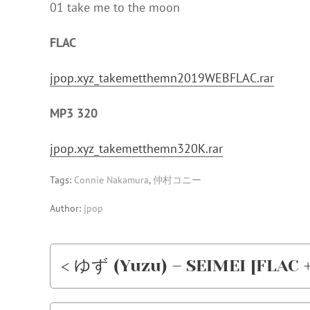
01 take me to the moon
FLAC
jpop.xyz_takemetthemn2019WEBFLAC.rar
MP3 320
jpop.xyz_takemetthemn320K.rar
Tags:
Connie Nakamura
,
仲村コニー
Author:
jpop
< ゆず (Yuzu) – SEIMEI [FLAC +