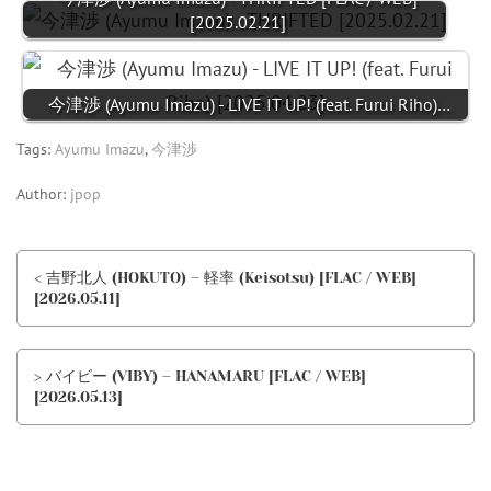
[2025.02.21]
今津渉 (Ayumu Imazu) - LIVE IT UP! (feat. Furui Riho)…
Tags:
Ayumu Imazu
,
今津渉
Author:
jpop
< 吉野北人 (HOKUTO) – 軽率 (Keisotsu) [FLAC / WEB]
[2026.05.11]
> バイビー (VIBY) – HANAMARU [FLAC / WEB]
[2026.05.13]