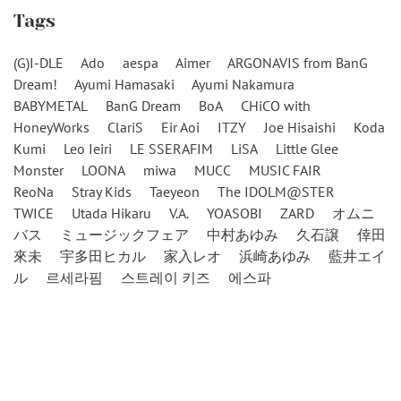
Tags
(G)I-DLE
Ado
aespa
Aimer
ARGONAVIS from BanG
Dream!
Ayumi Hamasaki
Ayumi Nakamura
BABYMETAL
BanG Dream
BoA
CHiCO with
HoneyWorks
ClariS
Eir Aoi
ITZY
Joe Hisaishi
Koda
Kumi
Leo Ieiri
LE SSERAFIM
LiSA
Little Glee
Monster
LOONA
miwa
MUCC
MUSIC FAIR
ReoNa
Stray Kids
Taeyeon
The IDOLM@STER
TWICE
Utada Hikaru
V.A.
YOASOBI
ZARD
オムニ
バス
ミュージックフェア
中村あゆみ
久石譲
倖田
來未
宇多田ヒカル
家入レオ
浜崎あゆみ
藍井エイ
ル
르세라핌
스트레이 키즈
에스파