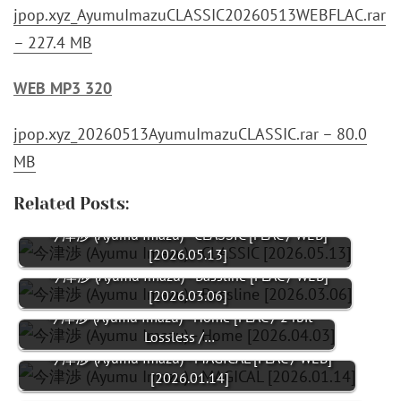
jpop.xyz_AyumuImazuCLASSIC20260513WEBFLAC.rar
– 227.4 MB
WEB MP3 320
jpop.xyz_20260513AyumuImazuCLASSIC.rar – 80.0
MB
Related Posts:
今津渉 (Ayumu Imazu) - CLASSIC [FLAC / WEB]
[2026.05.13]
今津渉 (Ayumu Imazu) - Bassline [FLAC / WEB]
[2026.03.06]
今津渉 (Ayumu Imazu) - Home [FLAC / 24bit
Lossless /…
今津渉 (Ayumu Imazu) - MAGICAL [FLAC / WEB]
[2026.01.14]
今津渉 (Ayumu Imazu) - THRIFTED [FLAC / WEB]