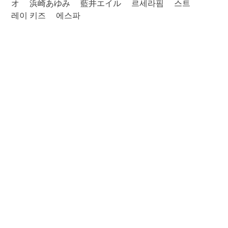
オ
浜崎あゆみ
藍井エイル
르세라핌
스트
레이 키즈
에스파