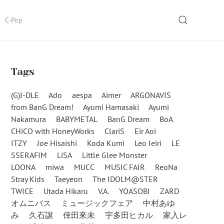
SEARCH
C-Pop
Tags
(G)I-DLE
Ado
aespa
Aimer
ARGONAVIS
from BanG Dream!
Ayumi Hamasaki
Ayumi
Nakamura
BABYMETAL
BanG Dream
BoA
CHiCO with HoneyWorks
ClariS
Eir Aoi
ITZY
Joe Hisaishi
Koda Kumi
Leo Ieiri
LE
SSERAFIM
LiSA
Little Glee Monster
LOONA
miwa
MUCC
MUSIC FAIR
ReoNa
Stray Kids
Taeyeon
The IDOLM@STER
TWICE
Utada Hikaru
V.A.
YOASOBI
ZARD
オムニバス
ミュージックフェア
中村あゆ
み
久石譲
倖田來未
宇多田ヒカル
家入レ