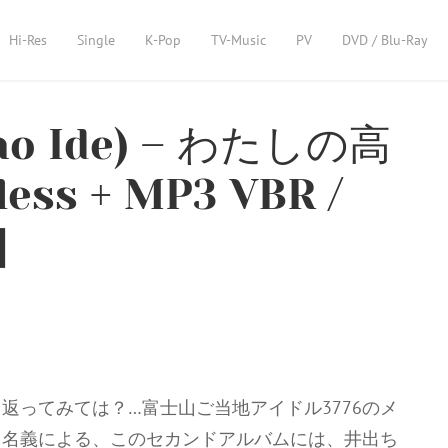
Hi-Res
Single
K-Pop
TV-Music
PV
DVD / Blu-Ray
o Ide) – わたしの高
ess + MP3 VBR /
]
返ってみては？…富士山ご当地アイドル3776のメ
ロ名義による、このセカンドアルバムには、井出ち