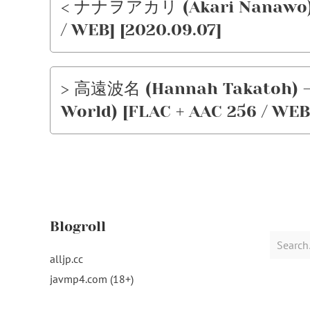
< ナナヲアカリ (Akari Nanawo)
/ WEB] [2020.09.07]
> 高遠波名 (Hannah Takatoh)
World) [FLAC + AAC 256 / WEB
Blogroll
Search
for:
alljp.cc
javmp4.com (18+)