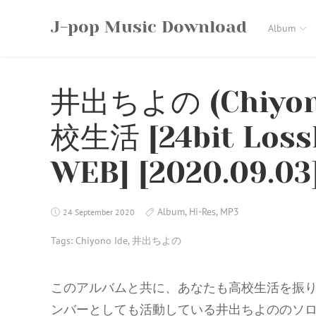
Skip
J-pop Music Download
to
Album
content
井出ちよの (Chiyon
校生活 [24bit Lossl
WEB] [2020.09.03
Album
,
Hi-Res
,
MP3
24 September 2020
Tags:
Chiyono Ide
,
井出ちよの
このアルバムと共に、あなたも高校生活を振り
ンバーとしても活動している井出ちよののソ