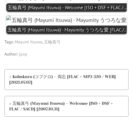
五輪真弓 (Mayumi Itsuwa) - Welcome [ISO + DSF + FLAC /…
五輪真弓 (Mayumi Itsuwa) - Mayumity うつろな愛 [FLAC /…
Tags:
Mayumi Itsuwa
,
五輪真弓
Author:
jpop
< Kobukuro (コブクロ) – 両忘 [FLAC + MP3 320 / WEB]
[2021.07.07]
> 五輪真弓 (Mayumi Itsuwa) – Welcome [ISO + DSF +
FLAC / SACD] [2007.10.31]