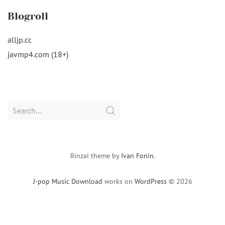
Blogroll
alljp.cc
javmp4.com (18+)
Search
for:
Rinzai theme by
Ivan Fonin
.
J-pop Music Download
works on
WordPress
© 2026