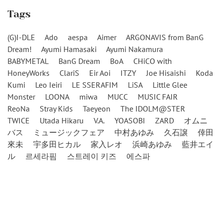
Tags
(G)I-DLE
Ado
aespa
Aimer
ARGONAVIS from BanG
Dream!
Ayumi Hamasaki
Ayumi Nakamura
BABYMETAL
BanG Dream
BoA
CHiCO with
HoneyWorks
ClariS
Eir Aoi
ITZY
Joe Hisaishi
Koda
Kumi
Leo Ieiri
LE SSERAFIM
LiSA
Little Glee
Monster
LOONA
miwa
MUCC
MUSIC FAIR
ReoNa
Stray Kids
Taeyeon
The IDOLM@STER
TWICE
Utada Hikaru
V.A.
YOASOBI
ZARD
オムニ
バス
ミュージックフェア
中村あゆみ
久石譲
倖田
來未
宇多田ヒカル
家入レオ
浜崎あゆみ
藍井エイ
ル
르세라핌
스트레이 키즈
에스파