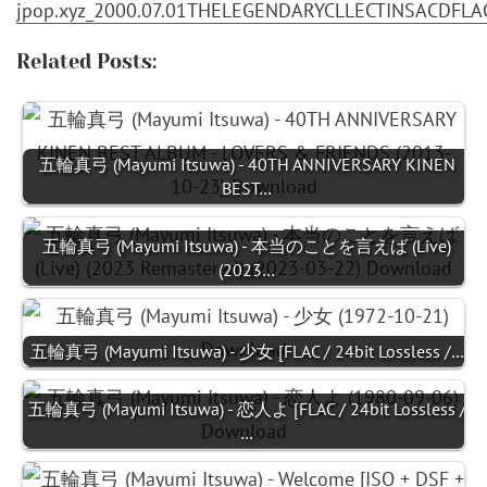
jpop.xyz_2000.07.01THELEGENDARYCLLECTINSACDFLAC
Related Posts:
五輪真弓 (Mayumi Itsuwa) - 40TH ANNIVERSARY KINEN
BEST…
五輪真弓 (Mayumi Itsuwa) - 本当のことを言えば (Live)
(2023…
五輪真弓 (Mayumi Itsuwa) - 少女 [FLAC / 24bit Lossless /…
五輪真弓 (Mayumi Itsuwa) - 恋人よ [FLAC / 24bit Lossless /
…