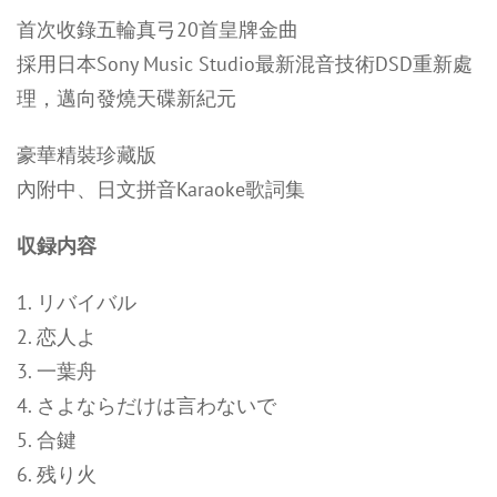
首次收錄五輪真弓20首皇牌金曲
採用日本Sony Music Studio最新混音技術DSD重新處
理，邁向發燒天碟新紀元
豪華精裝珍藏版
內附中、日文拼音Karaoke歌詞集
収録内容
1. リバイバル
2. 恋人よ
3. 一葉舟
4. さよならだけは言わないで
5. 合鍵
6. 残り火