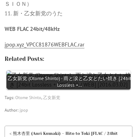
ＳＩＯＮ）
11. 新・乙女新党のうた
WEB FLAC 24bit/48kHz
jpop.xyz_VPCC81876WEBFLAC.rar
Related Posts:
乙女新党 (Otome Shinto) - 雨と涙と乙女とたい焼き [24bit
Lossless +…
Tags:
Otome Shinto
,
乙女新党
Author:
jpop
< 熊木杏里 (Anri Kumaki) – Hito to Toki [FLAC / 24bit