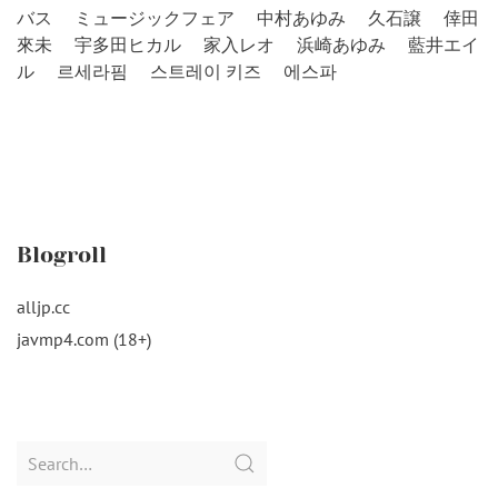
バス
ミュージックフェア
中村あゆみ
久石譲
倖田
來未
宇多田ヒカル
家入レオ
浜崎あゆみ
藍井エイ
ル
르세라핌
스트레이 키즈
에스파
Blogroll
alljp.cc
javmp4.com (18+)
Search
for: