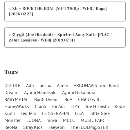
< XG – ROCK THE BOAT [MP4 2160p / WEB / Bugs]
[2026.02.22]
> 久石譲 (Joe Hisaishi) – Spirited Away Suite [FLAC /
24bit Lossless / WEB] [2019.07.31]
Tags
(G)I-DLE
Ado
aespa
Aimer
ARGONAVIS from BanG
Dream!
Ayumi Hamasaki
Ayumi Nakamura
BABYMETAL
BanG Dream
BoA
CHiCO with
HoneyWorks
ClariS
Eir Aoi
ITZY
Joe Hisaishi
Koda
Kumi
Leo Ieiri
LE SSERAFIM
LiSA
Little Glee
Monster
LOONA
miwa
MUCC
MUSIC FAIR
ReoNa
Stray Kids
Taeyeon
The IDOLM@STER