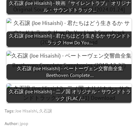
久石譲 (Joe Hisaishi) - 映画『サイレントラブ』 オリジナ
ル・サウンドトラック…
久石譲 (Joe Hisaishi) - 君たちはどう生きるか サウンドト
ラック How Do You…
久石譲 (Joe Hisaishi) - ベートーヴェン交響曲全集
Beethoven Complete…
久石譲 (Joe Hisaishi) - 二ノ国 オリジナル・サウンドトラ
ック [FLAC /…
Tags:
Joe Hisaishi
,
久石譲
Author:
jpop