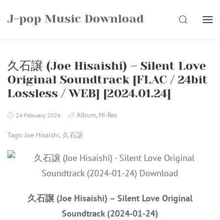
Skip
J-pop Music Download
to
SEARCH
content
久石譲 (Joe Hisaishi) – Silent Love
Original Soundtrack [FLAC / 24bit
Lossless / WEB] [2024.01.24]
Album
,
Hi-Res
24 February 2026
Tags:
Joe Hisaishi
,
久石譲
久石譲 (Joe Hisaishi) – Silent Love Original
Soundtrack (2024-01-24)