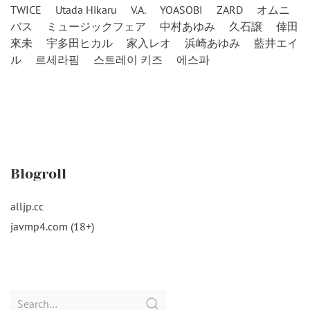
TWICE
Utada Hikaru
V.A.
YOASOBI
ZARD
オムニ
バス
ミュージックフェア
中村あゆみ
久石譲
倖田
來未
宇多田ヒカル
家入レオ
浜崎あゆみ
藍井エイ
ル
르세라핌
스트레이 키즈
에스파
Blogroll
alljp.cc
javmp4.com (18+)
Search