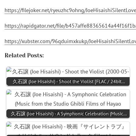
https://filejoker.net/ryeuzhc9ohng/JoeHisaishiSilent
https://rapidgator.net/file/b457affe88365614a44f16f
https://xubster.com/96qduimxkukp/JoeHisaishiSilentL
Related Posts:
久石譲 (Joe Hisaishi) - Shoot the Violist [FLAC / 24bit…
久石譲 (Joe Hisaishi) - A Symphonic Celebration (Music…