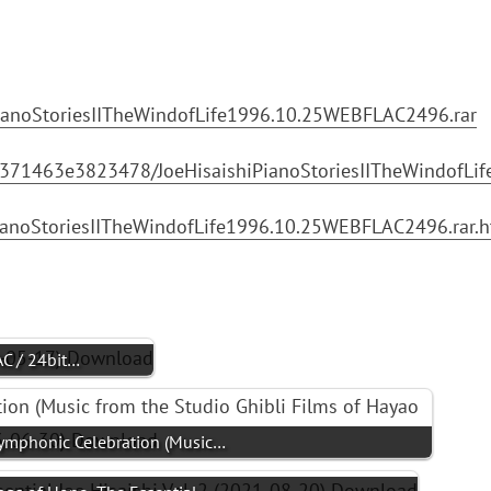
iPianoStoriesIITheWindofLife1996.10.25WEBFLAC2496.rar
8f371463e3823478/JoeHisaishiPianoStoriesIITheWindofLi
PianoStoriesIITheWindofLife1996.10.25WEBFLAC2496.rar.h
AC / 24bit…
Symphonic Celebration (Music…