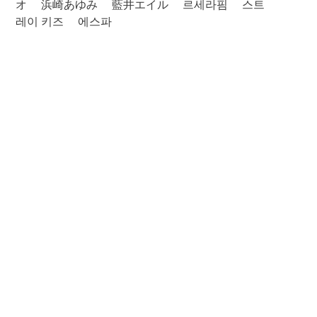
オ
浜崎あゆみ
藍井エイル
르세라핌
스트
레이 키즈
에스파