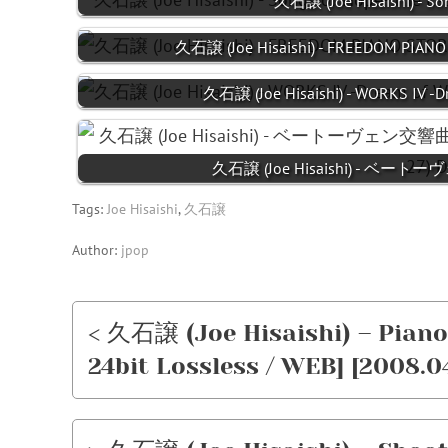
久石譲 (Joe Hisaishi) - So
久石譲 (Joe Hisaishi) - FREEDOM PIANO 
久石譲 (Joe Hisaishi) - WORKS IV -Dr
久石譲 (Joe Hisaishi) - ベート
Tags:
Joe Hisaishi
,
久石譲
Author:
jpop
< 久石譲 (Joe Hisaishi) – Piano 
24bit Lossless / WEB] [2008.04