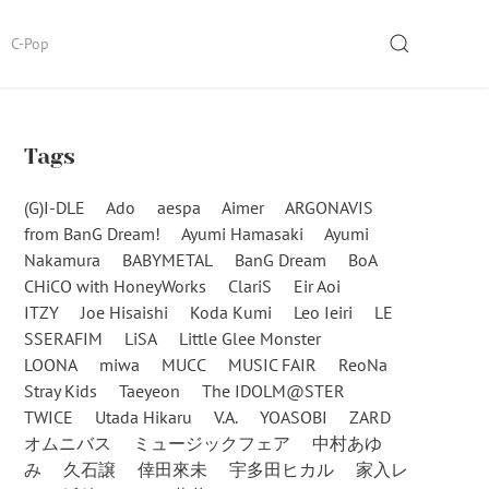
SEARCH
C-Pop
Tags
(G)I-DLE
Ado
aespa
Aimer
ARGONAVIS
from BanG Dream!
Ayumi Hamasaki
Ayumi
Nakamura
BABYMETAL
BanG Dream
BoA
CHiCO with HoneyWorks
ClariS
Eir Aoi
ITZY
Joe Hisaishi
Koda Kumi
Leo Ieiri
LE
SSERAFIM
LiSA
Little Glee Monster
LOONA
miwa
MUCC
MUSIC FAIR
ReoNa
Stray Kids
Taeyeon
The IDOLM@STER
TWICE
Utada Hikaru
V.A.
YOASOBI
ZARD
オムニバス
ミュージックフェア
中村あゆ
み
久石譲
倖田來未
宇多田ヒカル
家入レ