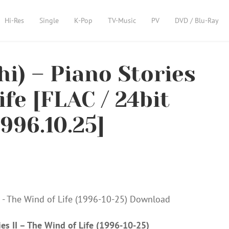
Hi-Res
Single
K-Pop
TV-Music
PV
DVD / Blu-Ray
i) – Piano Stories
ife [FLAC / 24bit
996.10.25]
es II – The Wind of Life (1996-10-25)