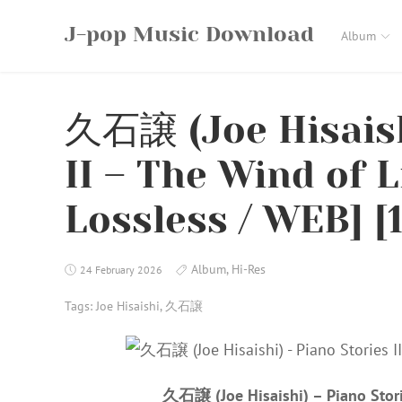
Skip
J-pop Music Download
to
Album
content
久石譲 (Joe Hisaish
II – The Wind of L
Lossless / WEB] [1
Album
,
Hi-Res
24 February 2026
Tags:
Joe Hisaishi
,
久石譲
久石譲 (Joe Hisaishi) – Piano Stori