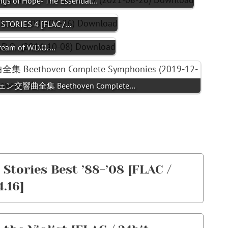
ngs of Hope- The Essential…
STORIES 4 [FLAC /…
eam of W.D.O.-…
ーヴェン交響曲全集 Beethoven Complete…
Stories Best ’88-’08 [FLAC /
.16]