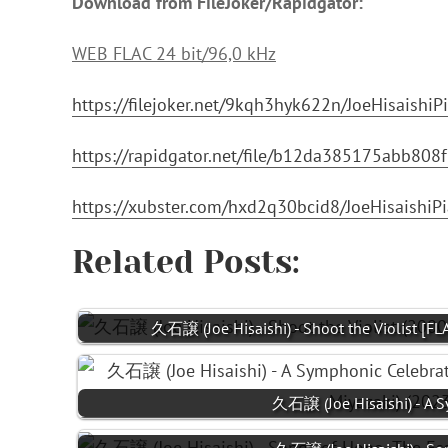
Download from FileJoker/Rapidgator:
WEB FLAC 24 bit/96,0 kHz
https://filejoker.net/9kqh3hyk622n/JoeHisaish
https://rapidgator.net/file/b12da385175abb80
https://xubster.com/hxd2q30bcid8/JoeHisaishi
Related Posts:
久石譲 (Joe Hisaishi) - Shoot the Violist [FL
久石譲 (Joe Hisaishi) - A 