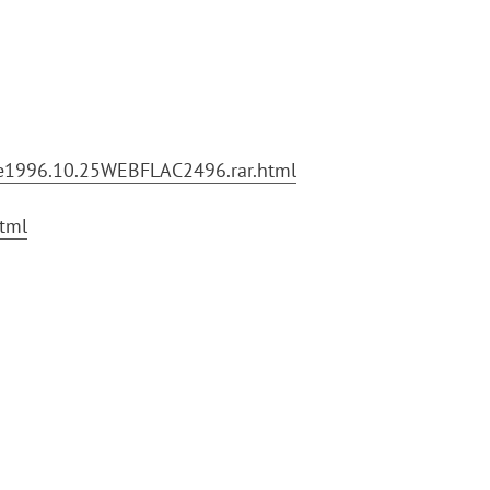
fe1996.10.25WEBFLAC2496.rar.html
tml