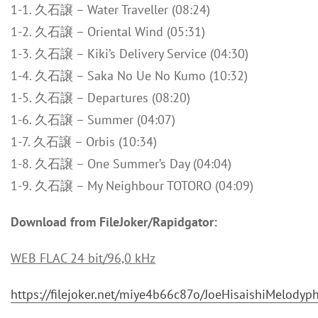
1-1. 久石譲 – Water Traveller (08:24)
1-2. 久石譲 – Oriental Wind (05:31)
1-3. 久石譲 – Kiki’s Delivery Service (04:30)
1-4. 久石譲 – Saka No Ue No Kumo (10:32)
1-5. 久石譲 – Departures (08:20)
1-6. 久石譲 – Summer (04:07)
1-7. 久石譲 – Orbis (10:34)
1-8. 久石譲 – One Summer’s Day (04:04)
1-9. 久石譲 – My Neighbour TOTORO (04:09)
Download from FileJoker/Rapidgator:
WEB FLAC 24 bit/96,0 kHz
https://filejoker.net/miye4b66c87o/JoeHisaishiMel