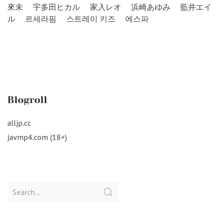
來未
宇多田ヒカル
家入レオ
浜崎あゆみ
藍井エイ
ル
르세라핌
스트레이 키즈
에스파
Blogroll
alljp.cc
javmp4.com (18+)
Search
for: