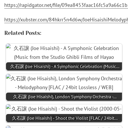
https://rapidgator.net/file/09ea8453faac16fc5a9a6
https://xubster.com/84hkrr5n4d6w/JoeHisaishiMelod
Related Posts:
久石譲 (Joe Hisaishi) - A Symphonic Celebration (Music…
久石譲 (Joe Hisaishi), London Symphony Orchestra -…
久石譲 (Joe Hisaishi) - Shoot the Violist [FLAC / 24bit…