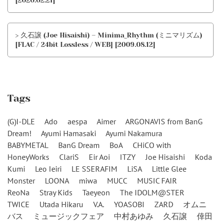
[2020.02.21]
> 久石譲 (Joe Hisaishi) – Minima_Rhythm (ミニマリズム)
[FLAC / 24bit Lossless / WEB] [2009.08.12]
Tags
(G)I-DLE
Ado
aespa
Aimer
ARGONAVIS from BanG
Dream!
Ayumi Hamasaki
Ayumi Nakamura
BABYMETAL
BanG Dream
BoA
CHiCO with
HoneyWorks
ClariS
Eir Aoi
ITZY
Joe Hisaishi
Koda
Kumi
Leo Ieiri
LE SSERAFIM
LiSA
Little Glee
Monster
LOONA
miwa
MUCC
MUSIC FAIR
ReoNa
Stray Kids
Taeyeon
The IDOLM@STER
TWICE
Utada Hikaru
V.A.
YOASOBI
ZARD
オムニ
バス
ミュージックフェア
中村あゆみ
久石譲
倖田