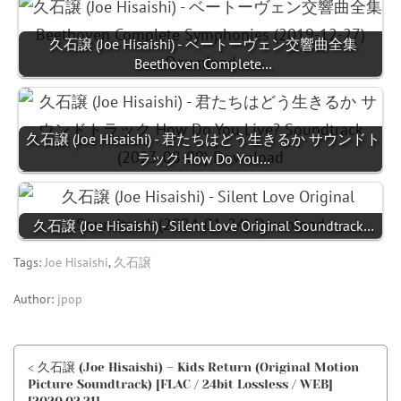
久石譲 (Joe Hisaishi) - ベートーヴェン交響曲全集
Beethoven Complete…
久石譲 (Joe Hisaishi) - 君たちはどう生きるか サウンドト
ラック How Do You…
久石譲 (Joe Hisaishi) - Silent Love Original Soundtrack…
Tags:
Joe Hisaishi
,
久石譲
Author:
jpop
< 久石譲 (Joe Hisaishi) – Kids Return (Original Motion
Picture Soundtrack) [FLAC / 24bit Lossless / WEB]