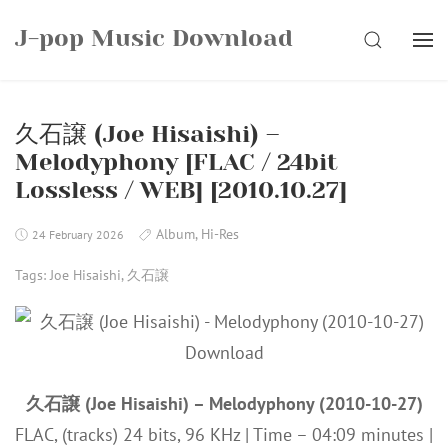
Skip
J-pop Music Download
to
SEARCH
content
久石譲 (Joe Hisaishi) –
Melodyphony [FLAC / 24bit
Lossless / WEB] [2010.10.27]
Album
,
Hi-Res
24 February 2026
Tags:
Joe Hisaishi
,
久石譲
久石譲 (Joe Hisaishi) – Melodyphony (2010-10-27)
FLAC, (tracks) 24 bits, 96 KHz | Time – 04:09 minutes |