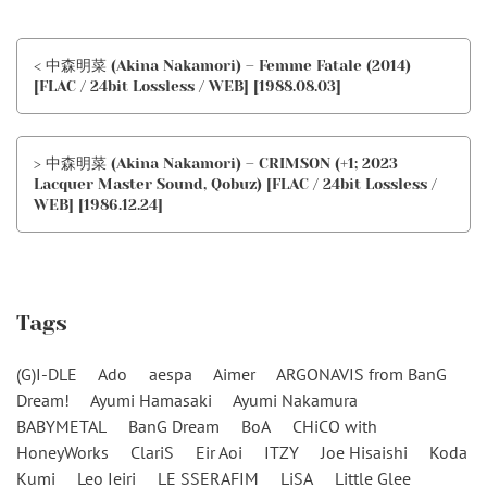
< 中森明菜 (Akina Nakamori) – Femme Fatale (2014)
[FLAC / 24bit Lossless / WEB] [1988.08.03]
> 中森明菜 (Akina Nakamori) – CRIMSON (+1; 2023
Lacquer Master Sound, Qobuz) [FLAC / 24bit Lossless /
WEB] [1986.12.24]
Tags
(G)I-DLE
Ado
aespa
Aimer
ARGONAVIS from BanG
Dream!
Ayumi Hamasaki
Ayumi Nakamura
BABYMETAL
BanG Dream
BoA
CHiCO with
HoneyWorks
ClariS
Eir Aoi
ITZY
Joe Hisaishi
Koda
Kumi
Leo Ieiri
LE SSERAFIM
LiSA
Little Glee