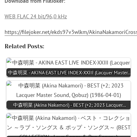
Download from FileJoker:
WEB FLAC 24 bit/96,0 kHz
https://filejoker.net/ekds97v3wlkm/AkinaNakamoriC
Related Posts:
中森明菜 - AKINA EAST LIVE INDEX-XXIII (Lacquer Master…
中森明菜 (Akina Nakamori) - BEST (+2; 2023 Lacquer…