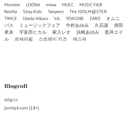
Monster
LOONA
miwa
MUCC
MUSIC FAIR
ReoNa
Stray Kids
Taeyeon
The IDOLM@STER
TWICE
Utada Hikaru
V.A.
YOASOBI
ZARD
オムニ
バス
ミュージックフェア
中村あゆみ
久石譲
倖田
來未
宇多田ヒカル
家入レオ
浜崎あゆみ
藍井エイ
ル
르세라핌
스트레이 키즈
에스파
Blogroll
alljp.cc
javmp4.com (18+)