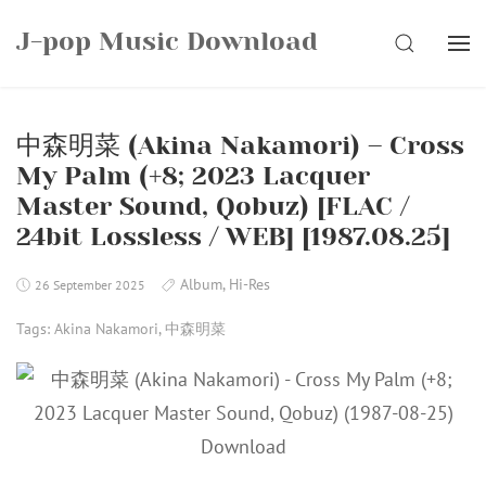
Skip
J-pop Music Download
to
SEARCH
content
中森明菜 (Akina Nakamori) – Cross
My Palm (+8; 2023 Lacquer
Master Sound, Qobuz) [FLAC /
24bit Lossless / WEB] [1987.08.25]
Album
,
Hi-Res
26 September 2025
Tags:
Akina Nakamori
,
中森明菜