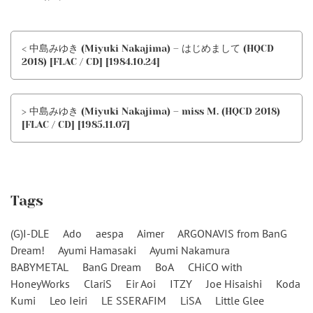
< 中島みゆき (Miyuki Nakajima) – はじめまして (HQCD
2018) [FLAC / CD] [1984.10.24]
> 中島みゆき (Miyuki Nakajima) – miss M. (HQCD 2018)
[FLAC / CD] [1985.11.07]
Tags
(G)I-DLE
Ado
aespa
Aimer
ARGONAVIS from BanG
Dream!
Ayumi Hamasaki
Ayumi Nakamura
BABYMETAL
BanG Dream
BoA
CHiCO with
HoneyWorks
ClariS
Eir Aoi
ITZY
Joe Hisaishi
Koda
Kumi
Leo Ieiri
LE SSERAFIM
LiSA
Little Glee