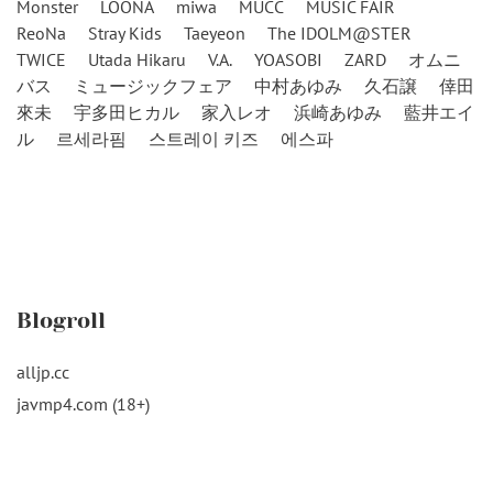
Monster
LOONA
miwa
MUCC
MUSIC FAIR
ReoNa
Stray Kids
Taeyeon
The IDOLM@STER
TWICE
Utada Hikaru
V.A.
YOASOBI
ZARD
オムニ
バス
ミュージックフェア
中村あゆみ
久石譲
倖田
來未
宇多田ヒカル
家入レオ
浜崎あゆみ
藍井エイ
ル
르세라핌
스트레이 키즈
에스파
Blogroll
alljp.cc
javmp4.com (18+)