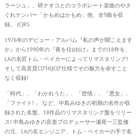
ラージュ」、研ナオコとのコラボレート楽曲のやさ
ぐれナンバー「かもめはかもめ」他、全9曲を収
録。 (C)RS
1976年のデビュー・アルバム『私の声が聞こえます
か』から1990年の『夜を往(ゆ)け』までの18作を、
LAの名匠トム・ベイカーによってリマスタリング!
そして高音質CD”HQCD”仕様でその魅力を余すこと
なく収録!
「時代」、「わかれうた」、「世情」、「悪女」、
「ファイト! 」 など、中島みゆきの初期の名作が収
録された名盤、18作品のリマスタリング盤をリリー
ス! 中島みゆきの音楽プロデューサー瀬尾一三監修
の元、LAの名エンジニア、トム・ベイカーの手で名