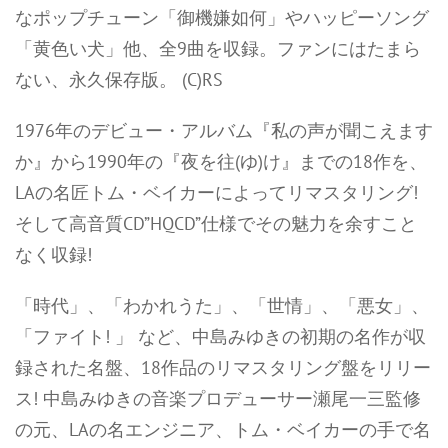
なポップチューン「御機嫌如何」やハッピーソング
「黄色い犬」他、全9曲を収録。ファンにはたまら
ない、永久保存版。 (C)RS
1976年のデビュー・アルバム『私の声が聞こえます
か』から1990年の『夜を往(ゆ)け』までの18作を、
LAの名匠トム・ベイカーによってリマスタリング!
そして高音質CD”HQCD”仕様でその魅力を余すこと
なく収録!
「時代」、「わかれうた」、「世情」、「悪女」、
「ファイト! 」 など、中島みゆきの初期の名作が収
録された名盤、18作品のリマスタリング盤をリリー
ス! 中島みゆきの音楽プロデューサー瀬尾一三監修
の元、LAの名エンジニア、トム・ベイカーの手で名