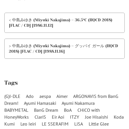
< 中島みゆき (Miyuki Nakajima) – 36.5°C (HQCD 2018)
[FLAC / CD] [1986.11.12]
> 中島みゆき (Miyuki Nakajima) – グッバイ ガール (HQCD
2018) [FLAC / CD] [1988.11.16]
Tags
(G)I-DLE
Ado
aespa
Aimer
ARGONAVIS from BanG
Dream!
Ayumi Hamasaki
Ayumi Nakamura
BABYMETAL
BanG Dream
BoA
CHiCO with
HoneyWorks
ClariS
Eir Aoi
ITZY
Joe Hisaishi
Koda
Kumi
Leo Ieiri
LE SSERAFIM
LiSA
Little Glee