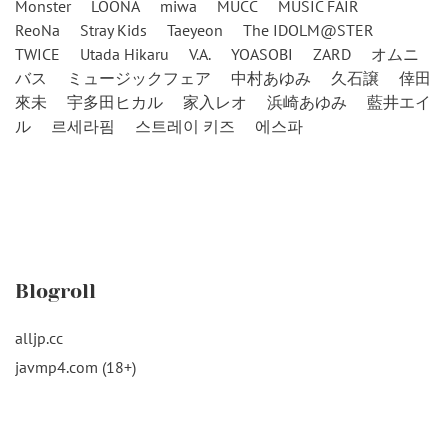
Monster
LOONA
miwa
MUCC
MUSIC FAIR
ReoNa
Stray Kids
Taeyeon
The IDOLM@STER
TWICE
Utada Hikaru
V.A.
YOASOBI
ZARD
オムニ
バス
ミュージックフェア
中村あゆみ
久石譲
倖田
來未
宇多田ヒカル
家入レオ
浜崎あゆみ
藍井エイ
ル
르세라핌
스트레이 키즈
에스파
Blogroll
alljp.cc
javmp4.com (18+)