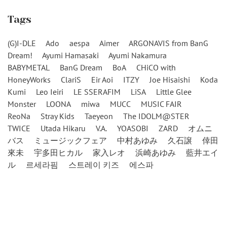
Tags
(G)I-DLE
Ado
aespa
Aimer
ARGONAVIS from BanG
Dream!
Ayumi Hamasaki
Ayumi Nakamura
BABYMETAL
BanG Dream
BoA
CHiCO with
HoneyWorks
ClariS
Eir Aoi
ITZY
Joe Hisaishi
Koda
Kumi
Leo Ieiri
LE SSERAFIM
LiSA
Little Glee
Monster
LOONA
miwa
MUCC
MUSIC FAIR
ReoNa
Stray Kids
Taeyeon
The IDOLM@STER
TWICE
Utada Hikaru
V.A.
YOASOBI
ZARD
オムニ
バス
ミュージックフェア
中村あゆみ
久石譲
倖田
來未
宇多田ヒカル
家入レオ
浜崎あゆみ
藍井エイ
ル
르세라핌
스트레이 키즈
에스파