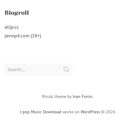
Blogroll
alljp.cc
javmp4.com (18+)
Search
for:
Rinzai theme by
Ivan Fonin
.
J-pop Music Download
works on
WordPress
© 2026