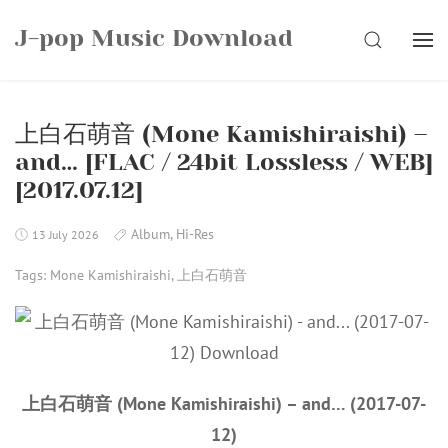
Skip
J-pop Music Download
to
SEARCH
content
上白石萌音 (Mone Kamishiraishi) –
and… [FLAC / 24bit Lossless / WEB]
[2017.07.12]
Album
,
Hi-Res
13 July 2026
Tags:
Mone Kamishiraishi
,
上白石萌音
上白石萌音 (Mone Kamishiraishi) – and… (2017-07-
12)