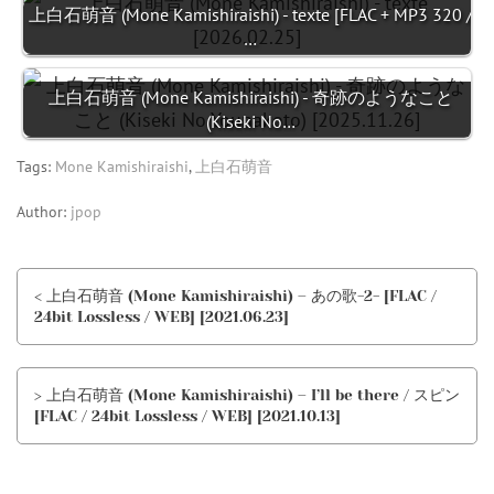
上白石萌音 (Mone Kamishiraishi) - texte [FLAC + MP3 320 /
…
上白石萌音 (Mone Kamishiraishi) - 奇跡のようなこと
(Kiseki No…
Tags:
Mone Kamishiraishi
,
上白石萌音
Author:
jpop
< 上白石萌音 (Mone Kamishiraishi) – あの歌-2- [FLAC /
24bit Lossless / WEB] [2021.06.23]
> 上白石萌音 (Mone Kamishiraishi) – I’ll be there / スピン
[FLAC / 24bit Lossless / WEB] [2021.10.13]