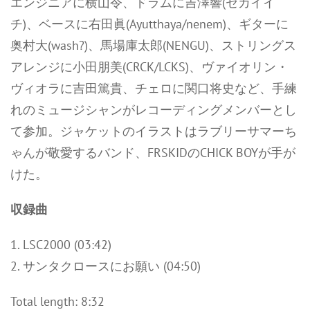
エンジニアに横山令、ドラムに吉澤響(セカイイ
チ)、ベースに右田眞(Ayutthaya/nenem)、ギターに
奥村大(wash?)、馬場庫太郎(NENGU)、ストリングス
アレンジに小田朋美(CRCK/LCKS)、ヴァイオリン・
ヴィオラに吉田篤貴、チェロに関口将史など、手練
れのミュージシャンがレコーディングメンバーとし
て参加。ジャケットのイラストはラブリーサマーち
ゃんが敬愛するバンド、FRSKIDのCHICK BOYが手が
けた。
収録曲
1. LSC2000 (03:42)
2. サンタクロースにお願い (04:50)
Total length: 8:32