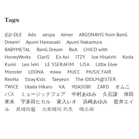
Tags
(G)I-DLE
Ado
aespa
Aimer
ARGONAVIS from BanG
Dream!
Ayumi Hamasaki
Ayumi Nakamura
BABYMETAL
BanG Dream
BoA
CHiCO with
HoneyWorks
ClariS
Eir Aoi
ITZY
Joe Hisaishi
Koda
Kumi
Leo Ieiri
LE SSERAFIM
LiSA
Little Glee
Monster
LOONA
miwa
MUCC
MUSIC FAIR
ReoNa
Stray Kids
Taeyeon
The IDOLM@STER
TWICE
Utada Hikaru
V.A.
YOASOBI
ZARD
オムニ
バス
ミュージックフェア
中村あゆみ
久石譲
倖田
來未
宇多田ヒカル
家入レオ
浜崎あゆみ
藍井エイ
ル
르세라핌
스트레이 키즈
에스파