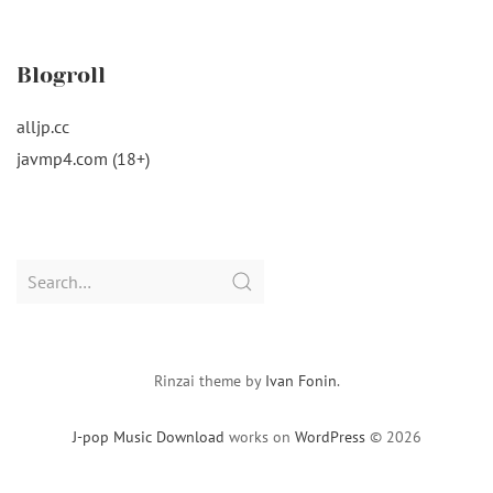
Blogroll
alljp.cc
javmp4.com (18+)
Search
for:
Rinzai theme by
Ivan Fonin
.
J-pop Music Download
works on
WordPress
© 2026