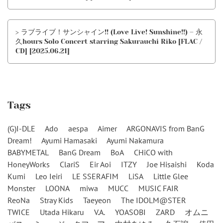
> ラブライブ！サンシャイン!! (Love Live! Sunshine!!) – 永
久hours Solo Concert starring Sakurauchi Riko [FLAC /
CD] [2025.06.21]
Tags
(G)I-DLE
Ado
aespa
Aimer
ARGONAVIS from BanG
Dream!
Ayumi Hamasaki
Ayumi Nakamura
BABYMETAL
BanG Dream
BoA
CHiCO with
HoneyWorks
ClariS
Eir Aoi
ITZY
Joe Hisaishi
Koda
Kumi
Leo Ieiri
LE SSERAFIM
LiSA
Little Glee
Monster
LOONA
miwa
MUCC
MUSIC FAIR
ReoNa
Stray Kids
Taeyeon
The IDOLM@STER
TWICE
Utada Hikaru
V.A.
YOASOBI
ZARD
オムニ