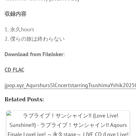
収録内容
1. 永久hours
2. 僕らの旅は終わらない
Download from FileJoker:
CD FLAC
jpop.xyz_AqurshursSlCncertstarringTsushimaYshik202
Related Posts: