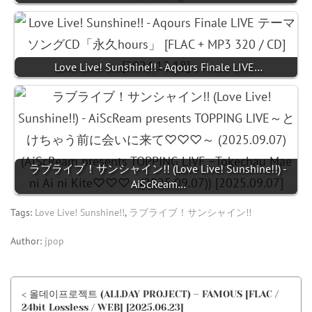
Love Live! Sunshine!! - Aqours Finale LIVE…
ラブライブ！サンシャイン!! (Love Live! Sunshine!!) -
AiScReam…
Tags:
Love Live! Sunshine!!
,
ラブライブ！サンシャイン!!
Author:
jpop
< 올데이프로젝트 (ALLDAY PROJECT) – FAMOUS [FLAC /
24bit Lossless / WEB] [2025.06.23]