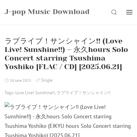
Skip
J-pop Music Download
to
SEARCH
content
ラブライブ！サンシャイン!! (Love
Live! Sunshine!!) – 永久hours Solo
Concert starring Tsushima
Yoshiko [FLAC / CD] [2025.06.21]
Single
26 June 2025
Tags:
Love Live! Sunshine!!
,
ラブライブ！サンシャイン!!