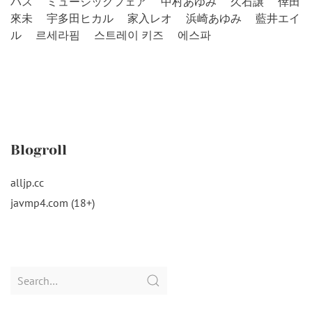
バス
ミュージックフェア
中村あゆみ
久石譲
倖田
來未
宇多田ヒカル
家入レオ
浜崎あゆみ
藍井エイ
ル
르세라핌
스트레이 키즈
에스파
Blogroll
alljp.cc
javmp4.com (18+)
Search
for: