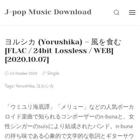
Skip
J-pop Music Download
to
SEARCH
content
ヨルシカ (Yorushika) – 風を食む
[FLAC / 24bit Lossless / WEB]
[2020.10.07]
Single
13 October 2020
Tags:
Yorushika
,
ヨルシカ
「ウミユリ海底譚」「メリュー」などの人気ボーカ
ロイド楽曲で知られるコンポーザーのn-bunaと、女
性シンガーのsuisにより結成されたバンド。n-buna
の持ち味である心象的で文学的な歌詞とギターサウ