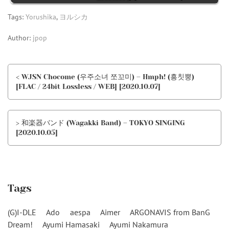
Tags:
Yorushika
,
ヨルシカ
Author:
jpop
< WJSN Chocome (우주소녀 쪼꼬미) – Hmph! (흥칫뿡)
[FLAC / 24bit Lossless / WEB] [2020.10.07]
> 和楽器バンド (Wagakki Band) – TOKYO SINGING
[2020.10.05]
Tags
(G)I-DLE
Ado
aespa
Aimer
ARGONAVIS from BanG
Dream!
Ayumi Hamasaki
Ayumi Nakamura