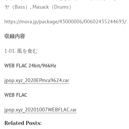
ヤ（Bass）, Masack（Drums）
https://mora.jp/package/43000006/00602435244693/
収録内容
1-01. 風を食む
WEB FLAC 24bit/96kHz
jpop.xyz_2020EPmra9624.rar
WEB FLAC
jpop.xyz_20201007WEBFLAC.rar
Related Posts: