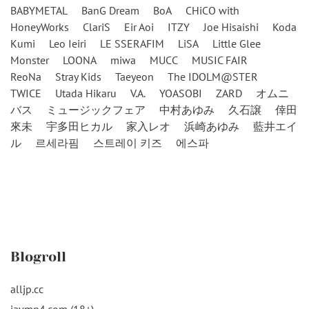
BABYMETAL
BanG Dream
BoA
CHiCO with
HoneyWorks
ClariS
Eir Aoi
ITZY
Joe Hisaishi
Koda
Kumi
Leo Ieiri
LE SSERAFIM
LiSA
Little Glee
Monster
LOONA
miwa
MUCC
MUSIC FAIR
ReoNa
Stray Kids
Taeyeon
The IDOLM@STER
TWICE
Utada Hikaru
V.A.
YOASOBI
ZARD
オムニ
バス
ミュージックフェア
中村あゆみ
久石譲
倖田
來未
宇多田ヒカル
家入レオ
浜崎あゆみ
藍井エイ
ル
르세라핌
스트레이 키즈
에스파
Blogroll
alljp.cc