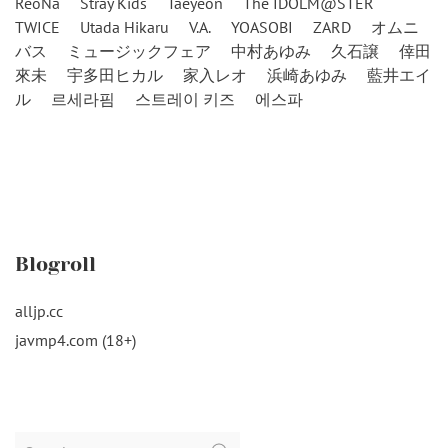
ReoNa
Stray Kids
Taeyeon
The IDOLM@STER
TWICE
Utada Hikaru
V.A.
YOASOBI
ZARD
オムニ
バス
ミュージックフェア
中村あゆみ
久石譲
倖田
來未
宇多田ヒカル
家入レオ
浜崎あゆみ
藍井エイ
ル
르세라핌
스트레이 키즈
에스파
Blogroll
alljp.cc
javmp4.com (18+)
Search