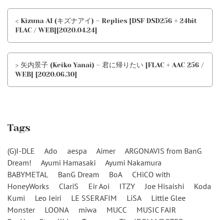
< Kizuna AI (キズナアイ) – Replies [DSF DSD256 + 24bit
FLAC / WEB][2020.04.24]
> 矢内景子 (Keiko Yanai) – 君に帰りたい [FLAC + AAC 256 /
WEB] [2020.06.30]
Tags
(G)I-DLE
Ado
aespa
Aimer
ARGONAVIS from BanG
Dream!
Ayumi Hamasaki
Ayumi Nakamura
BABYMETAL
BanG Dream
BoA
CHiCO with
HoneyWorks
ClariS
Eir Aoi
ITZY
Joe Hisaishi
Koda
Kumi
Leo Ieiri
LE SSERAFIM
LiSA
Little Glee
Monster
LOONA
miwa
MUCC
MUSIC FAIR