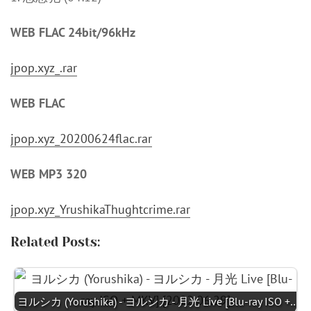
WEB FLAC 24bit/96kHz
jpop.xyz_.rar
WEB FLAC
jpop.xyz_20200624flac.rar
WEB MP3 320
jpop.xyz_YrushikaThughtcrime.rar
Related Posts:
ヨルシカ (Yorushika) - ヨルシカ - 月光 Live [Blu-ray ISO +…