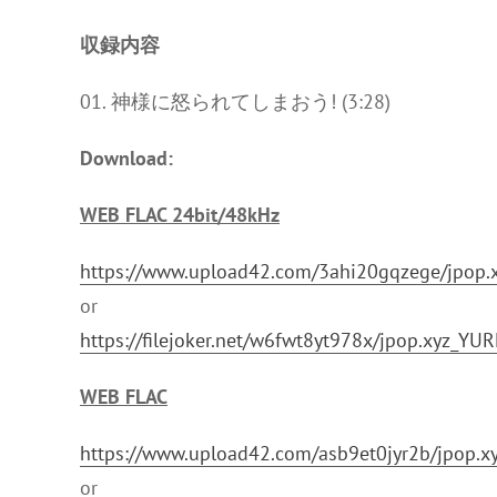
収録内容
01. 神様に怒られてしまおう! (3:28)
Download:
WEB FLAC 24bit/48kHz
https://www.upload42.com/3ahi20gqzege/jpop
or
https://filejoker.net/w6fwt8yt978x/jpop.xyz_
WEB FLAC
https://www.upload42.com/asb9et0jyr2b/jpop
or