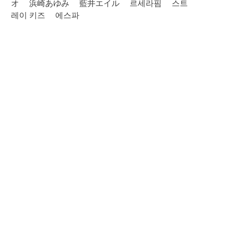
オ
浜崎あゆみ
藍井エイル
르세라핌
스트
레이 키즈
에스파