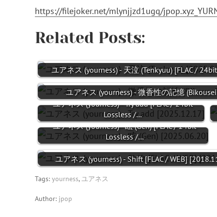
https://filejoker.net/mlynjjzd1ugq/jpop.xyz_
Related Posts:
ユアネス (yourness) - 天泣 (Tenkyuu) [FLAC / 24bi
ユアネス (yourness) - 微香性の記憶 (Bikousei no
ユアネス (yourness) - Try add [FLAC / 24bit
Lossless /…
ユアネス (yourness) - 眩 (Gen) [FLAC / 24bit
Lossless /…
ユアネス (yourness) - Shift [FLAC / WEB] [2018.1
Tags:
yourness
,
ユアネス
Author:
jpop