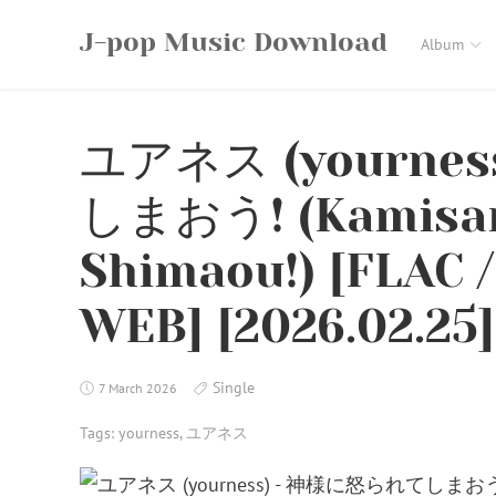
Skip
J-pop Music Download
to
Album
content
ユアネス (yourne
しまおう! (Kamisam
Shimaou!) [FLAC /
WEB] [2026.02.25]
Single
7 March 2026
Tags:
yourness
,
ユアネス