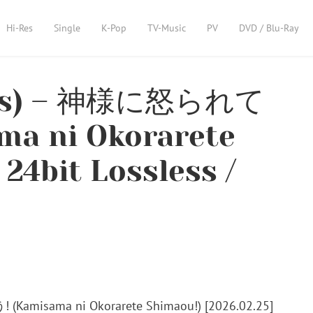
Hi-Res
Single
K-Pop
TV-Music
PV
DVD / Blu-Ray
ss) – 神様に怒られて
a ni Okorarete
 24bit Lossless /