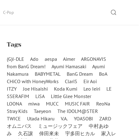
SEARCH
C-Pop
Tags
(G)I-DLE
Ado
aespa
Aimer
ARGONAVIS
from BanG Dream!
Ayumi Hamasaki
Ayumi
Nakamura
BABYMETAL
BanG Dream
BoA
CHiCO with HoneyWorks
ClariS
Eir Aoi
ITZY
Joe Hisaishi
Koda Kumi
Leo Ieiri
LE
SSERAFIM
LiSA
Little Glee Monster
LOONA
miwa
MUCC
MUSIC FAIR
ReoNa
Stray Kids
Taeyeon
The IDOLM@STER
TWICE
Utada Hikaru
V.A.
YOASOBI
ZARD
オムニバス
ミュージックフェア
中村あゆ
み
久石譲
倖田來未
宇多田ヒカル
家入レ