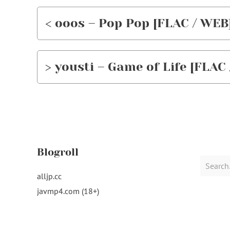
< ooos – Pop Pop [FLAC / WEB]
> yousti – Game of Life [FLAC
Blogroll
Search
for:
alljp.cc
javmp4.com (18+)