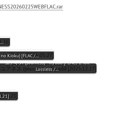
YURNESS20260225WEBFLAC.rar
t…
 Kioku) [FLAC /…
ユアネス (yourness) - Try add [FLAC / 24bit
Lossless /…
1.21]