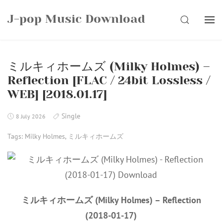
Skip
J-pop Music Download
to
SEARCH
content
ミルキィホームズ (Milky Holmes) –
Reflection [FLAC / 24bit Lossless /
WEB] [2018.01.17]
Single
8 July 2026
Tags:
Milky Holmes
,
ミルキィホームズ
ミルキィホームズ (Milky Holmes) – Reflection
(2018-01-17)