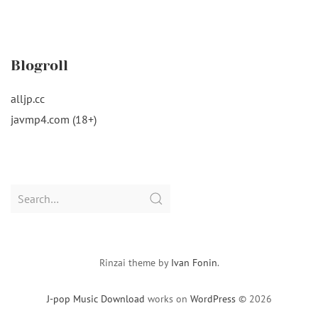
Blogroll
alljp.cc
javmp4.com (18+)
Search
for:
Rinzai theme by
Ivan Fonin
.
J-pop Music Download
works on
WordPress
© 2026