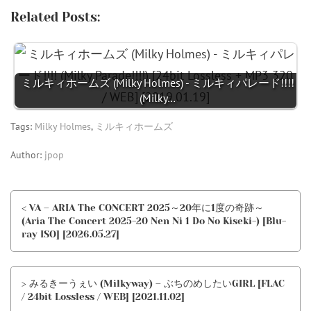
Related Posts:
ミルキィホームズ (Milky Holmes) - ミルキィパレード!!!!
(Milky…
Tags:
Milky Holmes
,
ミルキィホームズ
Author:
jpop
< VA – ARIA The CONCERT 2025～20年に1度の奇跡～
(Aria The Concert 2025-20 Nen Ni 1 Do No Kiseki-) [Blu-
ray ISO] [2026.05.27]
> みるきーうぇい (Milkyway) – ぶちのめしたいGIRL [FLAC
/ 24bit Lossless / WEB] [2021.11.02]