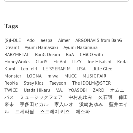
Tags
(G)I-DLE
Ado
aespa
Aimer
ARGONAVIS from BanG
Dream!
Ayumi Hamasaki
Ayumi Nakamura
BABYMETAL
BanG Dream
BoA
CHiCO with
HoneyWorks
ClariS
Eir Aoi
ITZY
Joe Hisaishi
Koda
Kumi
Leo Ieiri
LE SSERAFIM
LiSA
Little Glee
Monster
LOONA
miwa
MUCC
MUSIC FAIR
ReoNa
Stray Kids
Taeyeon
The IDOLM@STER
TWICE
Utada Hikaru
V.A.
YOASOBI
ZARD
オムニ
バス
ミュージックフェア
中村あゆみ
久石譲
倖田
來未
宇多田ヒカル
家入レオ
浜崎あゆみ
藍井エイ
ル
르세라핌
스트레이 키즈
에스파