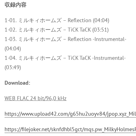
収録内容
1-01. ミルキィホームズ – Reflection (04:04)
1-02. ミルキィホームズ – TiCK TaCK (03:51)
1-03. ミルキィホームズ – Reflection -Instrumental-
(04:04)
1-04. ミルキィホームズ – TiCK TaCK -Instrumental-
(03:49)
Download:
WEB FLAC 24 bit/96,0 kHz
https://www.upload42.com/g65hu2uoyv84/jpop.xyz_Mi
https://filejoker.net/sknfdhbl5gct/mqs.pw_MilkyHolm