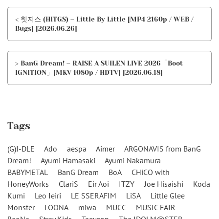
< 힛지스 (HITGS) – Little By Little [MP4 2160p / WEB /
Bugs] [2026.06.26]
> BanG Dream! – RAISE A SUILEN LIVE 2026「Boot
IGNITION」[MKV 1080p / HDTV] [2026.06.18]
Tags
(G)I-DLE
Ado
aespa
Aimer
ARGONAVIS from BanG
Dream!
Ayumi Hamasaki
Ayumi Nakamura
BABYMETAL
BanG Dream
BoA
CHiCO with
HoneyWorks
ClariS
Eir Aoi
ITZY
Joe Hisaishi
Koda
Kumi
Leo Ieiri
LE SSERAFIM
LiSA
Little Glee
Monster
LOONA
miwa
MUCC
MUSIC FAIR