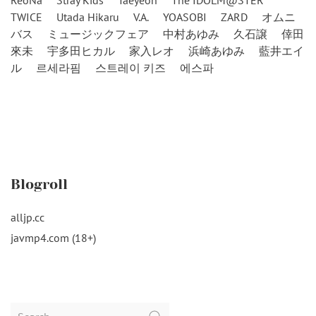
ReoNa
Stray Kids
Taeyeon
The IDOLM@STER
TWICE
Utada Hikaru
V.A.
YOASOBI
ZARD
オムニ
バス
ミュージックフェア
中村あゆみ
久石譲
倖田
來未
宇多田ヒカル
家入レオ
浜崎あゆみ
藍井エイ
ル
르세라핌
스트레이 키즈
에스파
Blogroll
alljp.cc
javmp4.com (18+)
Search