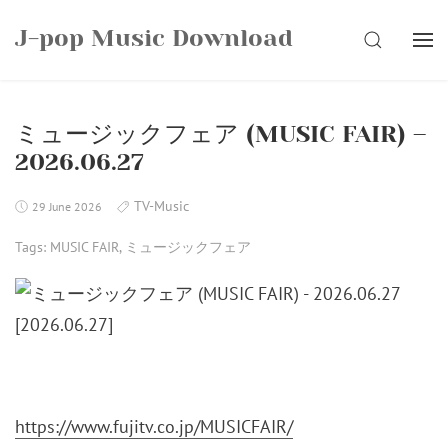
Skip
J-pop Music Download
to
SEARCH
content
ミュージックフェア (MUSIC FAIR) –
2026.06.27
TV-Music
29 June 2026
Tags:
MUSIC FAIR
,
ミュージックフェア
https://www.fujitv.co.jp/MUSICFAIR/