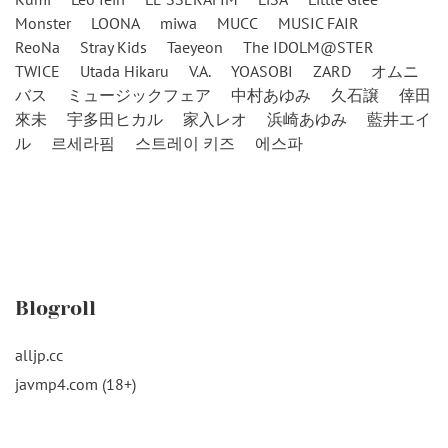
Monster
LOONA
miwa
MUCC
MUSIC FAIR
ReoNa
Stray Kids
Taeyeon
The IDOLM@STER
TWICE
Utada Hikaru
V.A.
YOASOBI
ZARD
オムニ
バス
ミュージックフェア
中村あゆみ
久石譲
倖田
來未
宇多田ヒカル
家入レオ
浜崎あゆみ
藍井エイ
ル
르세라핌
스트레이 키즈
에스파
Blogroll
alljp.cc
javmp4.com (18+)