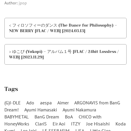
Author:
jpop
< フィロソフィーのダンス (The Dance for Philosophy) –
NEW BERRY [FLAC / WEB] [2024.03.13]
> ゆこぴ (Yukopi) – アルバム１号 [FLAC / 24bit Lossless /
WEB] [2023.11.29]
Tags
(G)I-DLE
Ado
aespa
Aimer
ARGONAVIS from BanG
Dream!
Ayumi Hamasaki
Ayumi Nakamura
BABYMETAL
BanG Dream
BoA
CHiCO with
HoneyWorks
ClariS
Eir Aoi
ITZY
Joe Hisaishi
Koda
Kumi
Leo Ieiri
LE SSERAFIM
LiSA
Little Glee