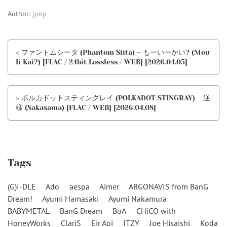
Author:
jpop
< ファントムシータ (Phantom Siita) – もーいーかい? (Mou
Ii Kai?) [FLAC / 24bit Lossless / WEB] [2026.04.05]
> ポルカドットスティングレイ (POLKADOT STINGRAY) – 逆
様 (Sakasama) [FLAC / WEB] [2026.04.08]
Tags
(G)I-DLE
Ado
aespa
Aimer
ARGONAVIS from BanG
Dream!
Ayumi Hamasaki
Ayumi Nakamura
BABYMETAL
BanG Dream
BoA
CHiCO with
HoneyWorks
ClariS
Eir Aoi
ITZY
Joe Hisaishi
Koda