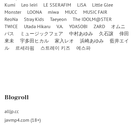
Kumi
Leo Ieiri
LE SSERAFIM
LiSA
Little Glee
Monster
LOONA
miwa
MUCC
MUSIC FAIR
ReoNa
Stray Kids
Taeyeon
The IDOLM@STER
TWICE
Utada Hikaru
V.A.
YOASOBI
ZARD
オムニ
バス
ミュージックフェア
中村あゆみ
久石譲
倖田
來未
宇多田ヒカル
家入レオ
浜崎あゆみ
藍井エイ
ル
르세라핌
스트레이 키즈
에스파
Blogroll
alljp.cc
javmp4.com (18+)