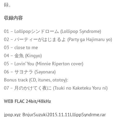
録。
収録内容
01 – Lollipopシンドローム (Lollipop Syndrome)
02 – パーティーがはじまるよ (Party ga Hajimaru yo)
03 – close to me
04 – 金魚 (Kingyo)
05 – Lovin’ You (Minnie Riperton cover)
06 – サヨナラ (Sayonara)
Bonus track (CD, itunes, ototoy):
07 – 月のかけてく夜に (Tsuki no Kaketeku Yoru ni)
WEB FLAC 24bit/48kHz
jpop.xyz_BnjurSuzuki2015.11.11LllippSyndrme.rar