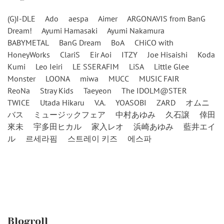
(G)I-DLE
Ado
aespa
Aimer
ARGONAVIS from BanG
Dream!
Ayumi Hamasaki
Ayumi Nakamura
BABYMETAL
BanG Dream
BoA
CHiCO with
HoneyWorks
ClariS
Eir Aoi
ITZY
Joe Hisaishi
Koda
Kumi
Leo Ieiri
LE SSERAFIM
LiSA
Little Glee
Monster
LOONA
miwa
MUCC
MUSIC FAIR
ReoNa
Stray Kids
Taeyeon
The IDOLM@STER
TWICE
Utada Hikaru
V.A.
YOASOBI
ZARD
オムニ
バス
ミュージックフェア
中村あゆみ
久石譲
倖田
來未
宇多田ヒカル
家入レオ
浜崎あゆみ
藍井エイ
ル
르세라핌
스트레이 키즈
에스파
Blogroll