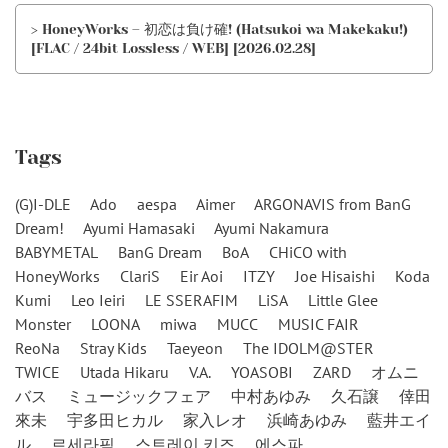
> HoneyWorks – 初恋は負け確! (Hatsukoi wa Makekaku!)
[FLAC / 24bit Lossless / WEB] [2026.02.28]
Tags
(G)I-DLE
Ado
aespa
Aimer
ARGONAVIS from BanG
Dream!
Ayumi Hamasaki
Ayumi Nakamura
BABYMETAL
BanG Dream
BoA
CHiCO with
HoneyWorks
ClariS
Eir Aoi
ITZY
Joe Hisaishi
Koda
Kumi
Leo Ieiri
LE SSERAFIM
LiSA
Little Glee
Monster
LOONA
miwa
MUCC
MUSIC FAIR
ReoNa
Stray Kids
Taeyeon
The IDOLM@STER
TWICE
Utada Hikaru
V.A.
YOASOBI
ZARD
オムニ
バス
ミュージックフェア
中村あゆみ
久石譲
倖田
來未
宇多田ヒカル
家入レオ
浜崎あゆみ
藍井エイ
ル
르세라핌
스트레이 키즈
에스파