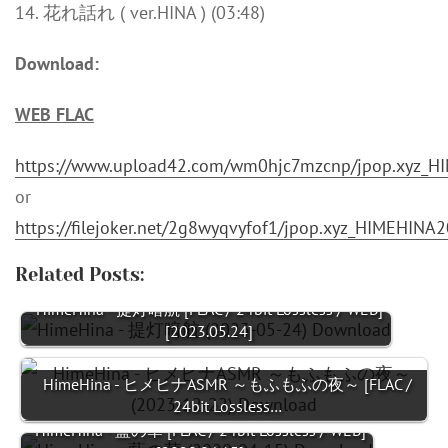
14. 花れ話れ ( ver.HINA ) (03:48)
Download:
WEB FLAC
https://www.upload42.com/wm0hjc7mzcnp/jpop.xyz_H
or
https://filejoker.net/2g8wyqvyfof1/jpop.xyz_HIMEHIN
Related Posts:
HimeHina - 提灯暗航 [FLAC / 24bit Lossless / WEB]
[2023.05.24]
HimeHina - ヒメヒナASMR ～もふもふの夜～ [FLAC /
24bit Lossless…
HimeHina - 藍の華 [FLAC / 24bit Lossless / WEB]