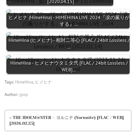
[2020.04.15]
ヒメヒナ (HimeHina) - HIMEHINA LIVE 2024『涙の薫りが
する』…
HimeHina (ヒメヒナ) - 相対二等心 [FLAC / 24bit Lossless /
…
HimeHina - ヒメヒナウタミタ弐 [FLAC / 24bit Lossless /
WEB]…
Tags:
HimeHina
,
ヒメヒナ
Author:
jpop
< THE IDOLM@STER – ヨルニテ (Yorunite) [FLAC / WEB]
[2026.02.25]