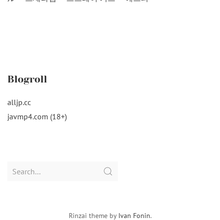
Blogroll
alljp.cc
javmp4.com (18+)
Search
for:
Rinzai theme by
Ivan Fonin
.