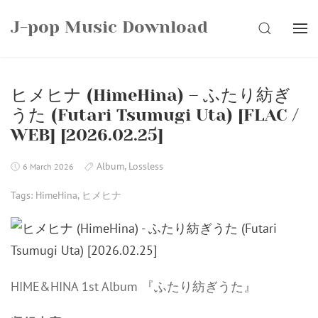
Skip
J-pop Music Download
to
SEARCH
content
ヒメヒナ (HimeHina) – ふたり紡ぎ
うた (Futari Tsumugi Uta) [FLAC /
WEB] [2026.02.25]
Album
,
Lossless
6 March 2026
Tags:
HimeHina
,
ヒメヒナ
HIME&HINA 1st Album 『ふたり紡ぎうた』