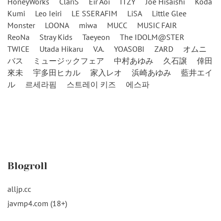
HoneyWorks
ClariS
Eir Aoi
ITZY
Joe Hisaishi
Koda
Kumi
Leo Ieiri
LE SSERAFIM
LiSA
Little Glee
Monster
LOONA
miwa
MUCC
MUSIC FAIR
ReoNa
Stray Kids
Taeyeon
The IDOLM@STER
TWICE
Utada Hikaru
V.A.
YOASOBI
ZARD
オムニ
バス
ミュージックフェア
中村あゆみ
久石譲
倖田
來未
宇多田ヒカル
家入レオ
浜崎あゆみ
藍井エイ
ル
르세라핌
스트레이 키즈
에스파
Blogroll
alljp.cc
javmp4.com (18+)