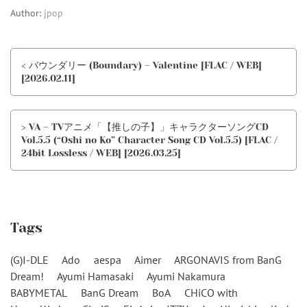
Author:
jpop
< バウンダリー (Boundary) – Valentine [FLAC / WEB]
[2026.02.11]
> VA – TVアニメ「【推しの子】」キャラクターソングCD
Vol.5.5 (“Oshi no Ko” Character Song CD Vol.5.5) [FLAC /
24bit Lossless / WEB] [2026.03.25]
Tags
(G)I-DLE
Ado
aespa
Aimer
ARGONAVIS from BanG
Dream!
Ayumi Hamasaki
Ayumi Nakamura
BABYMETAL
BanG Dream
BoA
CHiCO with