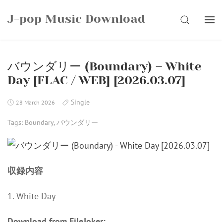
Skip
J-pop Music Download
to
SEARCH
content
バウンダリー (Boundary) – White
Day [FLAC / WEB] [2026.03.07]
Single
28 March 2026
Tags:
Boundary
,
バウンダリー
収録内容
1. White Day
Download from FileJoker: