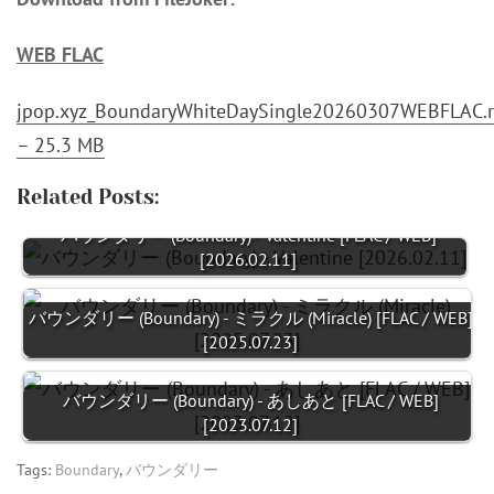
WEB FLAC
jpop.xyz_BoundaryWhiteDaySingle20260307WEBFLAC.r
– 25.3 MB
Related Posts:
バウンダリー (Boundary) - Valentine [FLAC / WEB]
[2026.02.11]
バウンダリー (Boundary) - ミラクル (Miracle) [FLAC / WEB]
[2025.07.23]
バウンダリー (Boundary) - あしあと [FLAC / WEB]
[2023.07.12]
Tags:
Boundary
,
バウンダリー