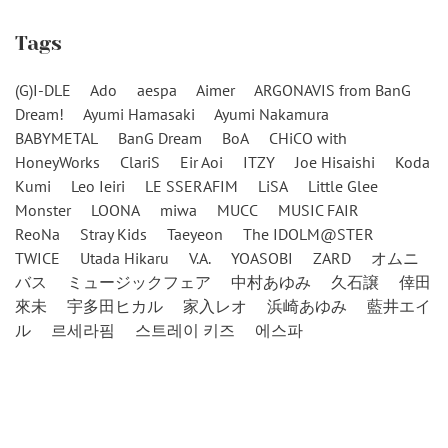
Tags
(G)I-DLE
Ado
aespa
Aimer
ARGONAVIS from BanG
Dream!
Ayumi Hamasaki
Ayumi Nakamura
BABYMETAL
BanG Dream
BoA
CHiCO with
HoneyWorks
ClariS
Eir Aoi
ITZY
Joe Hisaishi
Koda
Kumi
Leo Ieiri
LE SSERAFIM
LiSA
Little Glee
Monster
LOONA
miwa
MUCC
MUSIC FAIR
ReoNa
Stray Kids
Taeyeon
The IDOLM@STER
TWICE
Utada Hikaru
V.A.
YOASOBI
ZARD
オムニ
バス
ミュージックフェア
中村あゆみ
久石譲
倖田
來未
宇多田ヒカル
家入レオ
浜崎あゆみ
藍井エイ
ル
르세라핌
스트레이 키즈
에스파