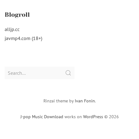
Blogroll
alljp.cc
javmp4.com (18+)
Search
for:
Rinzai theme by
Ivan Fonin
.
J-pop Music Download
works on
WordPress
© 2026