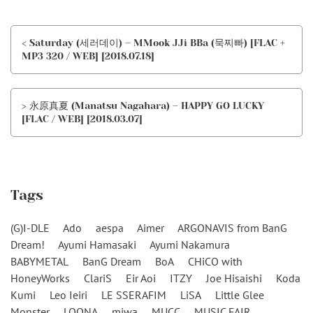
< Saturday (세러데이) – MMook JJi BBa (묵찌빠) [FLAC +
MP3 320 / WEB] [2018.07.18]
> 永原真夏 (Manatsu Nagahara) – HAPPY GO LUCKY
[FLAC / WEB] [2018.03.07]
Tags
(G)I-DLE
Ado
aespa
Aimer
ARGONAVIS from BanG
Dream!
Ayumi Hamasaki
Ayumi Nakamura
BABYMETAL
BanG Dream
BoA
CHiCO with
HoneyWorks
ClariS
Eir Aoi
ITZY
Joe Hisaishi
Koda
Kumi
Leo Ieiri
LE SSERAFIM
LiSA
Little Glee
Monster
LOONA
miwa
MUCC
MUSIC FAIR