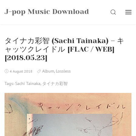
Skip
J-pop Music Download
to
SEARCH
content
タイナカ彩智 (Sachi Tainaka) – キ
ャッツクレイドル [FLAC / WEB]
[2018.05.23]
Album
,
Lossless
4 August 2018
Tags:
Sachi Tainaka
,
タイナカ彩智