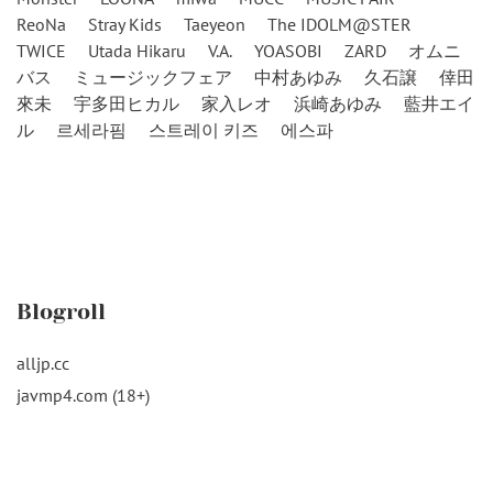
ReoNa
Stray Kids
Taeyeon
The IDOLM@STER
TWICE
Utada Hikaru
V.A.
YOASOBI
ZARD
オムニ
バス
ミュージックフェア
中村あゆみ
久石譲
倖田
來未
宇多田ヒカル
家入レオ
浜崎あゆみ
藍井エイ
ル
르세라핌
스트레이 키즈
에스파
Blogroll
alljp.cc
javmp4.com (18+)