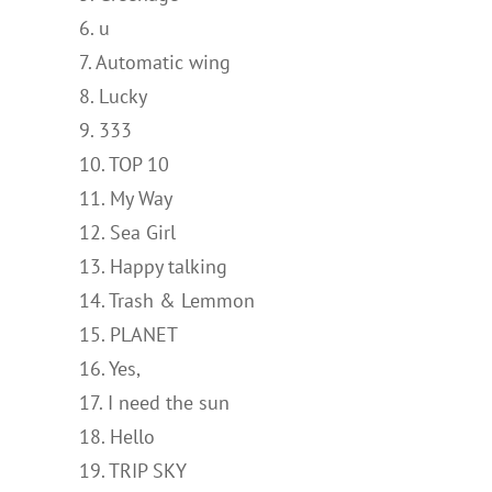
6. u
7. Automatic wing
8. Lucky
9. 333
10. TOP 10
11. My Way
12. Sea Girl
13. Happy talking
14. Trash & Lemmon
15. PLANET
16. Yes,
17. I need the sun
18. Hello
19. TRIP SKY