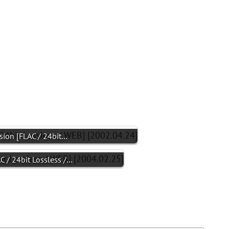
on [FLAC / 24bit…
/ 24bit Lossless /…