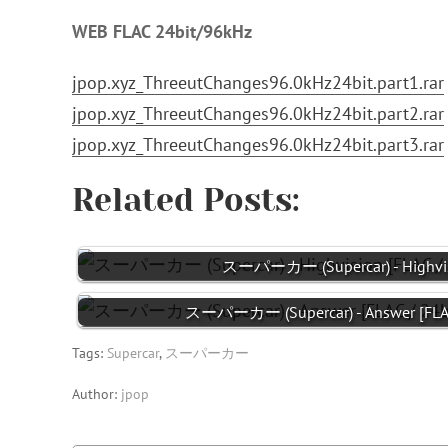
WEB FLAC 24bit/96kHz
jpop.xyz_ThreeutChanges96.0kHz24bit.part1.rar
jpop.xyz_ThreeutChanges96.0kHz24bit.part2.rar
jpop.xyz_ThreeutChanges96.0kHz24bit.part3.rar
Related Posts:
スーパーカー (Supercar) - Highvisi
スーパーカー (Supercar) - Answer [FLAC 
Tags:
Supercar
,
スーパーカー
Author:
jpop