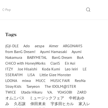
SEARCH
C-Pop
Tags
(G)I-DLE
Ado
aespa
Aimer
ARGONAVIS
from BanG Dream!
Ayumi Hamasaki
Ayumi
Nakamura
BABYMETAL
BanG Dream
BoA
CHiCO with HoneyWorks
ClariS
Eir Aoi
ITZY
Joe Hisaishi
Koda Kumi
Leo Ieiri
LE
SSERAFIM
LiSA
Little Glee Monster
LOONA
miwa
MUCC
MUSIC FAIR
ReoNa
Stray Kids
Taeyeon
The IDOLM@STER
TWICE
Utada Hikaru
V.A.
YOASOBI
ZARD
オムニバス
ミュージックフェア
中村あゆ
み
久石譲
倖田來未
宇多田ヒカル
家入レ