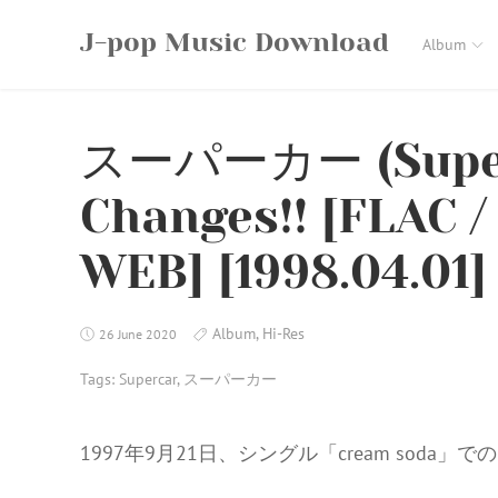
Skip
J-pop Music Download
to
Album
content
スーパーカー (Superc
Changes!! [FLAC / 
WEB] [1998.04.01]
Album
,
Hi-Res
26 June 2020
Tags:
Supercar
,
スーパーカー
1997年9月21日、シングル「cream sod