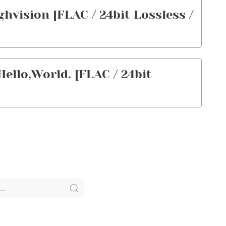
ision [FLAC / 24bit Lossless /
lo,World. [FLAC / 24bit