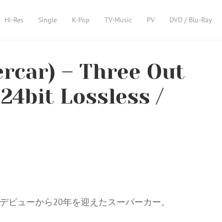
Hi-Res
Single
K-Pop
TV-Music
PV
DVD / Blu-Ray
ar) – Three Out
24bit Lossless /
a」でのデビューから20年を迎えたスーパーカー。