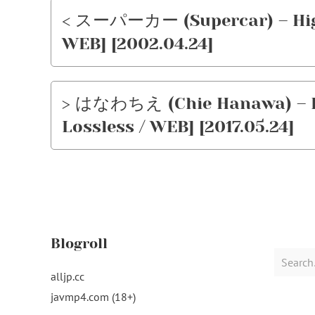
< スーパーカー (Supercar) – Highv
WEB] [2002.04.24]
> はなわちえ (Chie Hanawa) – Hel
Lossless / WEB] [2017.05.24]
Blogroll
Search
for:
alljp.cc
javmp4.com (18+)