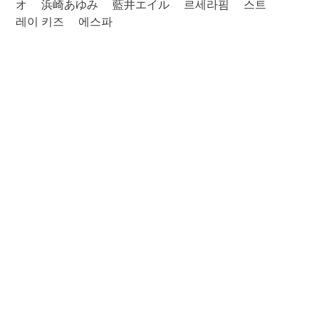
オ
浜崎あゆみ
藍井エイル
르세라핌
스트
레이 키즈
에스파