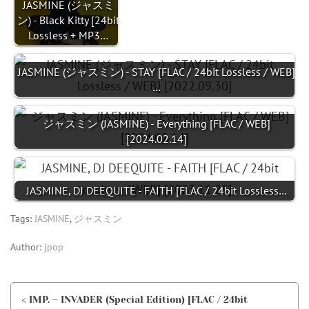
JASMINE (ジャスミ
ン) - Black Kitty [24bit
Lossless + MP3…
JASMINE (ジャスミン) - STAY [FLAC / 24bit Lossless / WEB]
…
ジャスミン (JASMINE) - Everything [FLAC / WEB]
[2024.02.14]
JASMINE, DJ DEEQUITE - FAITH [FLAC / 24bit Lossless…
Tags:
JASMINE
,
ジャスミン
Author:
jpop
< IMP. – INVADER (Special Edition) [FLAC / 24bit