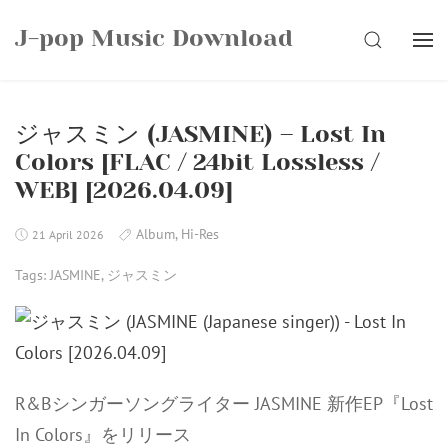
Skip
J-pop Music Download
to
SEARCH
content
ジャスミン (JASMINE) – Lost In
Colors [FLAC / 24bit Lossless /
WEB] [2026.04.09]
Album
,
Hi-Res
21 April 2026
Tags:
JASMINE
,
ジャスミン
R&Bシンガーソングライター JASMINE 新作EP『Lost
In Colors』をリリース