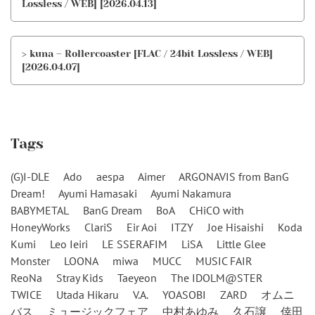
Lossless / WEB] [2026.04.13]
> kuna – Rollercoaster [FLAC / 24bit Lossless / WEB]
[2026.04.07]
Tags
(G)I-DLE
Ado
aespa
Aimer
ARGONAVIS from BanG
Dream!
Ayumi Hamasaki
Ayumi Nakamura
BABYMETAL
BanG Dream
BoA
CHiCO with
HoneyWorks
ClariS
Eir Aoi
ITZY
Joe Hisaishi
Koda
Kumi
Leo Ieiri
LE SSERAFIM
LiSA
Little Glee
Monster
LOONA
miwa
MUCC
MUSIC FAIR
ReoNa
Stray Kids
Taeyeon
The IDOLM@STER
TWICE
Utada Hikaru
V.A.
YOASOBI
ZARD
オムニ
バス
ミュージックフェア
中村あゆみ
久石譲
倖田