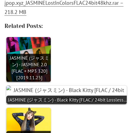
jpop.xyz_JASMINELostInColorsFLAC24bit48khz.rar –
218.2 MB
Related Posts:
JASMINE (ジャスミ
ン) - JASMINE 2.0
[FLAC + MP3 320]
[2019.11.25]
JASMINE (ジャスミン) - Black Kitty [FLAC / 24bit Lossless…