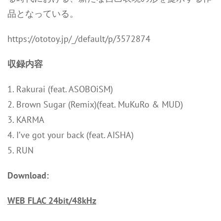
品となっている。
https://ototoy.jp/_/default/p/3572874
収録内容
1. Rakurai (feat. ASOBOiSM)
2. Brown Sugar (Remix)(feat. MuKuRo & MUD)
3. KARMA
4. I’ve got your back (feat. AISHA)
5. RUN
Download:
WEB FLAC 24bit/48kHz