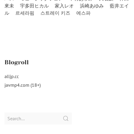
來未
宇多田ヒカル
家入レオ
浜崎あゆみ
藍井エイ
ル
르세라핌
스트레이 키즈
에스파
Blogroll
alljp.cc
javmp4.com (18+)
Search
for: